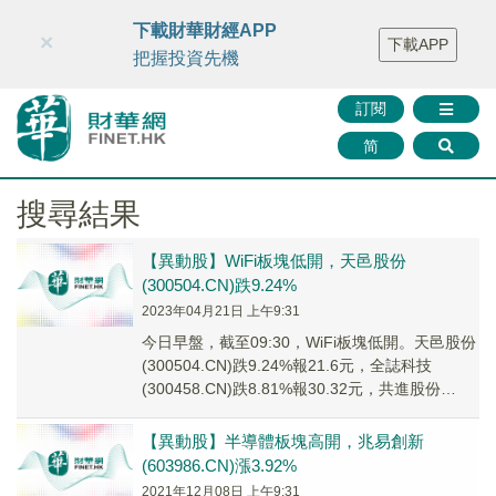
財華智庫網
FINTV
FINMETA
財華證券
媒體矩陣
下載財華財經APP
×
下載APP
智庫沙龍
聯絡我們
把握投資先機
訂閱
简
搜尋結果
【異動股】WiFi板塊低開，天邑股份
(300504.CN)跌9.24%
2023年04月21日 上午9:31
今日早盤，截至09:30，WiFi板塊低開。天邑股份
(300504.CN)跌9.24%報21.6元，全誌科技
(300458.CN)跌8.81%報30.32元，共進股份
(60311...
【異動股】半導體板塊高開，兆易創新
(603986.CN)漲3.92%
2021年12月08日 上午9:31