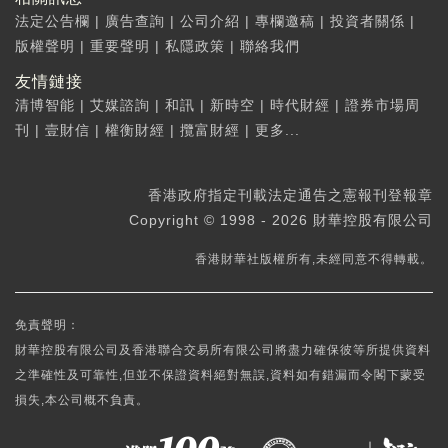
法定公告欄
|
廣告查詢
|
公司介紹
|
專欄邀稿
|
投資者關係
|
版權聲明
|
重要聲明
|
私隱政策
|
聯絡我們
友情鏈接
清博智能
|
艾媒諮詢
|
和訊
|
新時空
|
時代財經
|
證券市場周
刊
|
壹財信
|
權衡財經
|
攬富財經
|
更多...
香港政府指定刊載法定通告之憲報刊登報章
Copyright © 1998 - 2026 財華控股有限公司
香港財華社版權所有,未經同意不得轉載。
免責聲明：
財華控股有限公司及香港聯合交易所有限公司將盡力確保彼等所提供資料
之準確性及可靠性,但並不保證資料絕對無誤,資料如有錯漏而令閣下蒙受
損失,本公司概不負責。