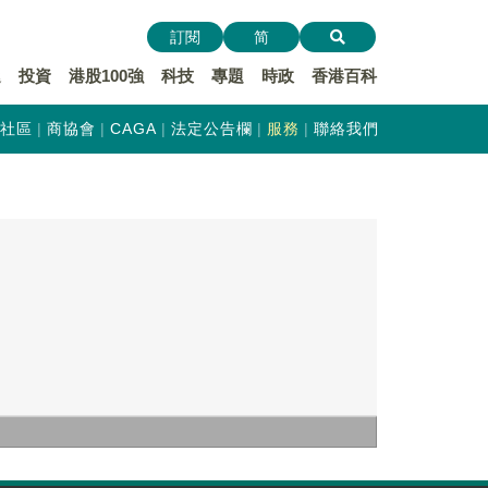
訂閱
简
遞
投資
港股100強
科技
專題
時政
香港百科
社區
商協會
CAGA
法定公告欄
服務
聯絡我們