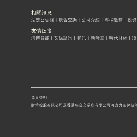
相關訊息
法定公告欄
|
廣告查詢
|
公司介紹
|
專欄邀稿
|
投資
友情鏈接
清博智能
|
艾媒諮詢
|
和訊
|
新時空
|
時代財經
|
證
免責聲明：
財華控股有限公司及香港聯合交易所有限公司將盡力確保彼等