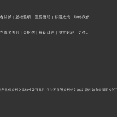
者關係
|
版權聲明
|
重要聲明
|
私隱政策
|
聯絡我們
券市場周刊
|
壹財信
|
權衡財經
|
攬富財經
|
更多...
所提供資料之準確性及可靠性,但並不保證資料絕對無誤,資料如有錯漏而令閣