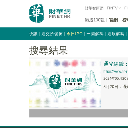
財華智庫網
FINTV
F
港股100強
官網
榜
快訊
港交所發佈
今日IPO
一圖解碼
港股解碼
搜尋結果
通光線纜
https://www.fi
2024年05月20
5月20日，通