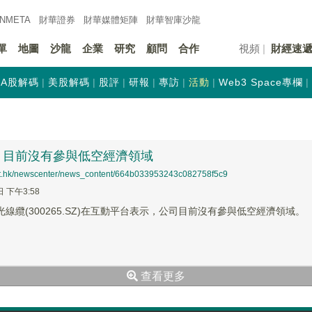
INMETA
財華證券
財華
媒體矩陣
財華
智庫沙龍
單
地圖
沙龍
企業
研究
顧問
合作
視頻
財經速
A股解碼
美股解碼
股評
研報
專訪
活動
Web3 Space專欄
：目前沒有參與低空經濟領域
net.hk/newscenter/news_content/664b033953243c082758f5c9
日 下午3:58
光線纜(300265.SZ)在互動平台表示，公司目前沒有參與低空經濟領域。
查看更多