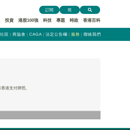
訂閱
简
遞
投資
港股100強
科技
專題
時政
香港百科
社區
商協會
CAGA
法定公告欄
服務
聯絡我們
擁有香港支付牌照。