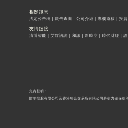
相關訊息
法定公告欄
|
廣告查詢
|
公司介紹
|
專欄邀稿
|
投資
友情鏈接
清博智能
|
艾媒諮詢
|
和訊
|
新時空
|
時代財經
|
證
免責聲明：
財華控股有限公司及香港聯合交易所有限公司將盡力確保彼等