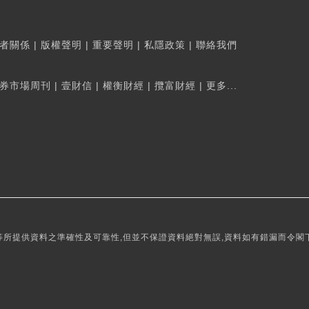
者關係
|
版權聲明
|
重要聲明
|
私隱政策
|
聯絡我們
券市場周刊
|
壹財信
|
權衡財經
|
攬富財經
|
更多...
所提供資料之準確性及可靠性,但並不保證資料絕對無誤,資料如有錯漏而令閣