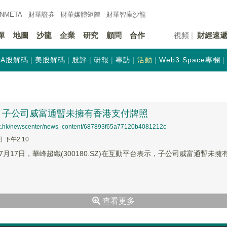
INMETA
財華證券
財華
媒體矩陣
財華
智庫沙龍
單
地圖
沙龍
企業
研究
顧問
合作
視頻
財經速
A股解碼
美股解碼
股評
研報
專訪
活動
Web3 Space專欄
：子公司威富通暫未擁有香港支付牌照
net.hk/newscenter/news_content/687893f65a77120b4081212c
日 下午2:10
月17日，華峰超纖(300180.SZ)在互動平台表示，子公司威富通暫未
查看更多