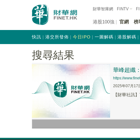
財華智庫網
FINTV
F
港股100強
官網
榜
快訊
港交所發佈
今日IPO
一圖解碼
港股解碼
搜尋結果
華峰超纖
https://www.fi
2025年07月17
【財華社訊】7