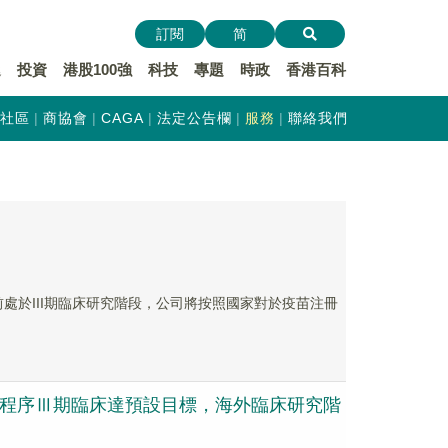
訂閱
简
遞
投資
港股100強
科技
專題
時政
香港百科
社區
商協會
CAGA
法定公告欄
服務
聯絡我們
目前處於III期臨床研究階段，公司將按照國家對於疫苗注冊
1」免疫程序Ⅲ期臨床達預設目標，海外臨床研究階