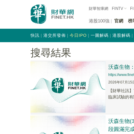
財華智庫網
FINTV
F
港股100強
官網
榜
快訊
港交所發佈
今日IPO
一圖解碼
港股解碼
搜尋結果
沃森生物：
https://www.fi
2026年07月15
【財華社訊】7
臨床試驗的有
沃森生物(
段圓滿完