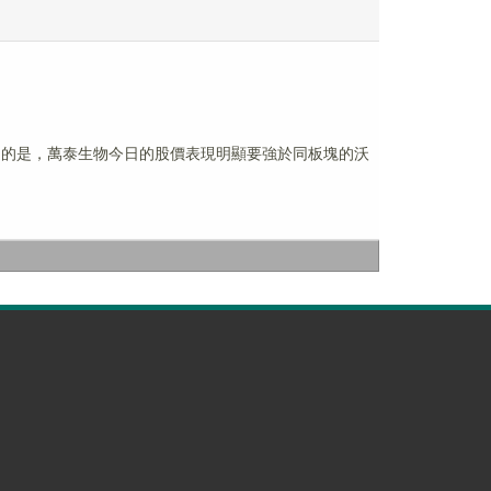
一提的是，萬泰生物今日的股價表現明顯要強於同板塊的沃