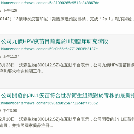
net.hk/newscenter/news_content/6a31090265c9512d848867de
日 下午4:26
00142）13價肺炎疫苗印尼Ⅲ期臨床達預設目標，完成「2p 1」程序試
公司九價HPV疫苗目前處於III期臨床研究階段
net.hk/newscenter/news_content/69c0b66c5a771260f8b3137c
日 上午11:37
月23日，沃森生物(300142.SZ)在互動平台表示，公司九價HPV疫苗
序和要求推進相關工作。
公司開發的JN.1疫苗符合世界衛生組織對於毒株的最新
net.hk/newscenter/news_content/698ad9c25a7712c4ef775362
日 下午3:08
2月10日，沃森生物(300142.SZ)在互動平台表示，公司開發的JN.
進展，并按照國家藥品注冊...