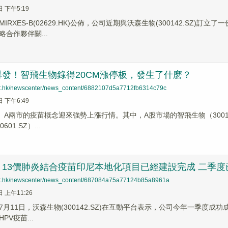
日 下午5:19
IRXES-B(02629.HK)公佈，公司近期與沃森生物(300142.SZ
合作夥伴關...
發！智飛生物錄得20CM漲停板，發生了什麽？
net.hk/newscenter/news_content/6882107d5a7712fb6314c79c
日 下午6:49
、A兩市的疫苗概念迎來強勢上漲行情。其中，A股市場的智飛生物（300122.
01.SZ）...
13價肺炎結合疫苗印尼本地化項目已經建設完成 二季度
net.hk/newscenter/news_content/687084a75a77124b85a8961a
日 上午11:26
月11日，沃森生物(300142.SZ)在互動平台表示，公司今年一季度成功成為U
PV疫苗...