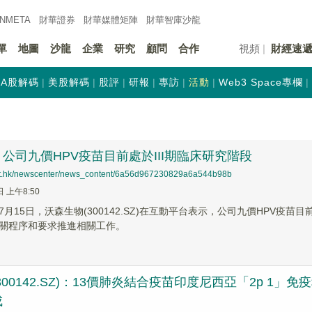
INMETA
財華證券
財華
媒體矩陣
財華
智庫沙龍
單
地圖
沙龍
企業
研究
顧問
合作
視頻
財經速
A股解碼
美股解碼
股評
研報
專訪
活動
Web3 Space專欄
公司九價HPV疫苗目前處於III期臨床研究階段
net.hk/newscenter/news_content/6a56d967230829a6a544b98b
日 上午8:50
月15日，沃森生物(300142.SZ)在互動平台表示，公司九價HPV疫苗
關程序和要求推進相關工作。
300142.SZ)：13價肺炎結合疫苗印度尼西亞「2p 
成