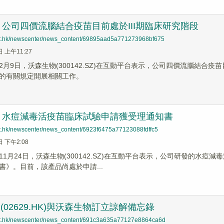
公司四價流腦結合疫苗目前處於III期臨床研究階段
net.hk/newscenter/news_content/69895aad5a771273968bf675
日 上午11:27
2月9日，沃森生物(300142.SZ)在互動平台表示，公司四價流腦結合疫
的有關規定開展相關工作。
：水痘減毒活疫苗臨床試驗申請獲受理通知書
net.hk/newscenter/news_content/6923f6475a77123088fdffc5
日 下午2:08
11月24日，沃森生物(300142.SZ)在互動平台表示，公司研發的水
書》。目前，該產品尚處於申請...
-B(02629.HK)與沃森生物訂立諒解備忘錄
net.hk/newscenter/news_content/691c3a635a77127e8864ca6d