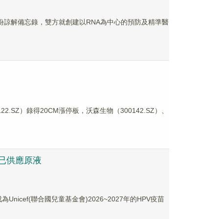
)訂立了一份諒解備忘錄，雙方就創建以RNA為中心的預防及精準醫
SZ）錄得20CM漲停板，沃森生物（300142.SZ）、
已供應原液
nicef(聯合國兒童基金會)2026~2027年的HPV疫苗