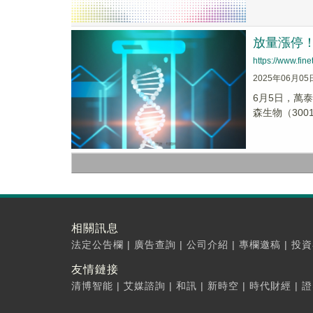
放量漲停
https://www.fi
2025年06月05
6月5日，萬
森生物（3001
相關訊息
法定公告欄
|
廣告查詢
|
公司介紹
|
專欄邀稿
|
投資
友情鏈接
清博智能
|
艾媒諮詢
|
和訊
|
新時空
|
時代財經
|
證