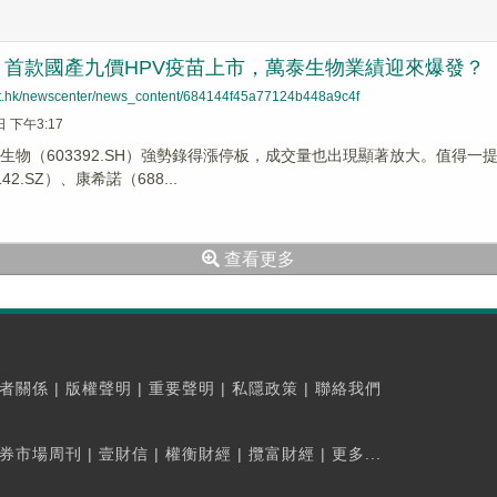
！首款國產九價HPV疫苗上市，萬泰生物業績迎來爆發？
net.hk/newscenter/news_content/684144f45a77124b448a9c4f
日 下午3:17
泰生物（603392.SH）強勢錄得漲停板，成交量也出現顯著放大。值得
42.SZ）、康希諾（688...
查看更多
者關係
|
版權聲明
|
重要聲明
|
私隱政策
|
聯絡我們
券市場周刊
|
壹財信
|
權衡財經
|
攬富財經
|
更多...