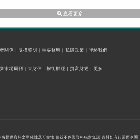
查看更多
者關係
|
版權聲明
|
重要聲明
|
私隱政策
|
聯絡我們
券市場周刊
|
壹財信
|
權衡財經
|
攬富財經
|
更多...
所提供資料之準確性及可靠性,但並不保證資料絕對無誤,資料如有錯漏而令閣