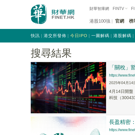
財華智庫網
FINTV
F
港股100強
官網
榜
快訊
港交所發佈
今日IPO
一圖解碼
港股解碼
搜尋結果
「關稅」
https://www.fi
2025年04月14
4月14日開盤
科技（300433.
長盈精密：
https://www.fi