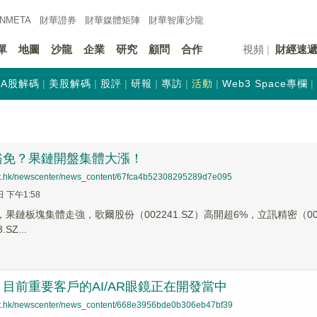
INMETA
財華證券
財華
媒體矩陣
財華
智庫沙龍
單
地圖
沙龍
企業
研究
顧問
合作
視頻
財經速
A股解碼
美股解碼
股評
研報
專訪
活動
Web3 Space專欄
豁免？果鏈開盤集體大漲！
net.hk/newscenter/news_content/67fca4b52308295289d7e095
日 下午1:58
，果鏈板塊集體走強，歌爾股份（002241.SZ）高開超6%，立訊精密（002
SZ...
目前重要客戶的AI/AR眼鏡正在開發當中
net.hk/newscenter/news_content/668e3956bde0b306eb47bf39