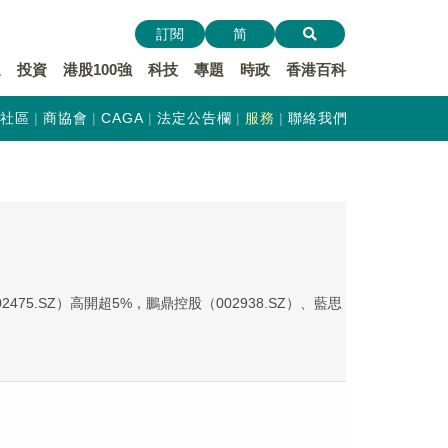
訂閱
简
遞
投資
港股100強
科技
專題
時政
香港百科
社區
商協會
CAGA
法定公告欄
服務
聯絡我們
475.SZ）高開超5%，鵬鼎控股（002938.SZ）、藍思