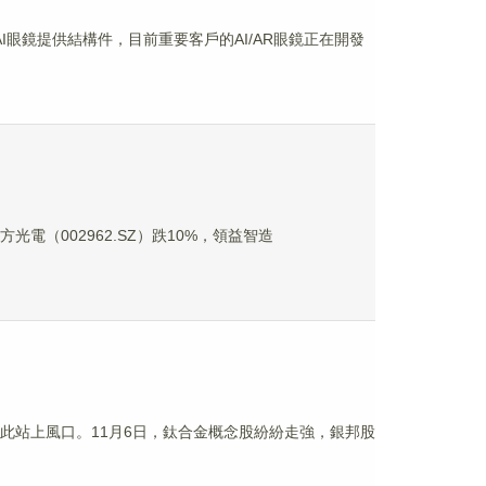
牌AI眼鏡提供結構件，目前重要客戶的AI/AR眼鏡正在開發
光電（002962.SZ）跌10%，領益智造
由此站上風口。11月6日，鈦合金概念股紛紛走強，銀邦股