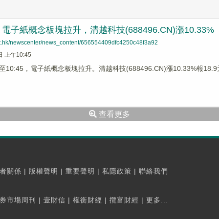
子紙概念板塊拉升，清越科技(688496.CN)漲10.33%
net.hk/newscenter/news_content/656554409dfc4250c48f3a92
日 上午10:45
0:45，電子紙概念板塊拉升。清越科技(688496.CN)漲10.33%報18.9元
查看更多
者關係
|
版權聲明
|
重要聲明
|
私隱政策
|
聯絡我們
券市場周刊
|
壹財信
|
權衡財經
|
攬富財經
|
更多...