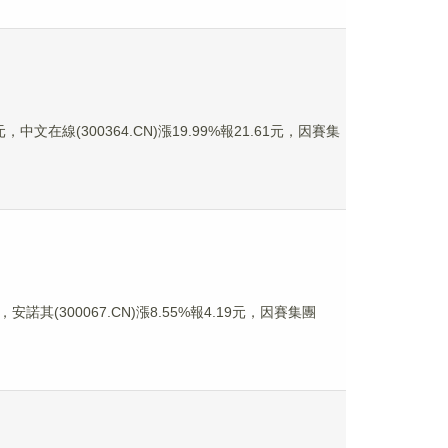
，中文在線(300364.CN)漲19.99%報21.61元，因賽集
，安諾其(300067.CN)漲8.55%報4.19元，因賽集團