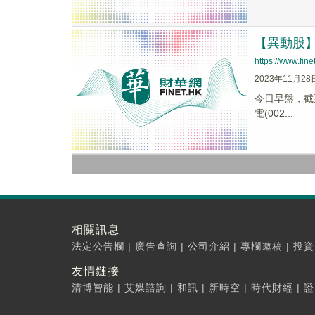
【異動股】電
https://www.fi
2023年11月28
今日早盤，截至1
電(002...
相關訊息
法定公告欄
|
廣告查詢
|
公司介紹
|
專欄邀稿
|
投資
友情鏈接
清博智能
|
艾媒諮詢
|
和訊
|
新時空
|
時代財經
|
證