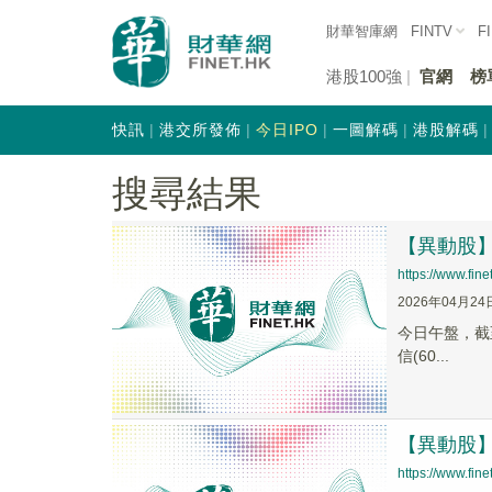
財華智庫網
FINTV
F
港股100強
官網
榜
快訊
港交所發佈
今日IPO
一圖解碼
港股解碼
搜尋結果
【異動股】昨
https://www.fi
2026年04月24
今日午盤，截至1
信(60...
【異動股】S
https://www.fi