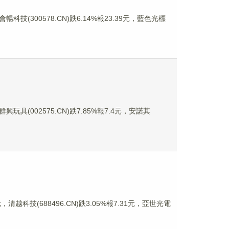
會暢科技(300578.CN)跌6.14%報23.39元，藍色光標
群興玩具(002575.CN)跌7.85%報7.4元，安諾其
清越科技(688496.CN)跌3.05%報7.31元，亞世光電