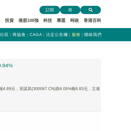
訂閱
简
遞
投資
港股100強
科技
專題
時政
香港百科
社區
商協會
CAGA
法定公告欄
服務
聯絡我們
.94%
.89元，安諾其(300067.CN)跌6.05%報6.83元，立達