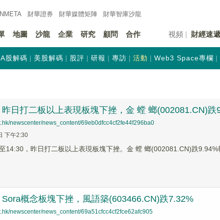
INMETA
財華證券
財華
媒體矩陣
財華
智庫沙龍
單
地圖
沙龍
企業
研究
顧問
合作
視頻
財經速
A股解碼
美股解碼
股評
研報
專訪
活動
Web3 Space專欄
日打二板以上表現板塊下挫，金 螳 螂(002081.CN)跌9
net.hk/newscenter/news_content/69eb0dfcc4cf2fe44f296ba0
日 下午2:30
4:30，昨日打二板以上表現板塊下挫。金 螳 螂(002081.CN)跌9.94%報4
ora概念板塊下挫，風語築(603466.CN)跌7.32%
net.hk/newscenter/news_content/69a51cfcc4cf2fce62afc905