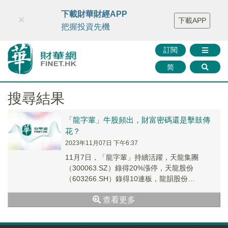
財華智庫網
FINTV
FINMETA
財華證券
媒體矩陣
下載財華財經APP
×
下載APP
智庫沙龍
聯絡我們
把握投資先機
訂閱
简
搜尋結果
「龍字輩」牛股頻出，財富密碼還是擊鼓傳
花？
2023年11月07日 下午6:37
11月7日，「龍字輩」持續活躍，天龍集團
（300063.SZ）錄得20%漲停，天龍股份
（603266.SH）錄得10連板，龍韻股份
（603729.SH）錄得4連板，鋒龍股份（00...
查看更多