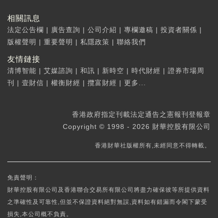
相關訊息
法定公告欄
|
廣告查詢
|
公司介紹
|
專欄邀稿
|
投資者關係
|
版權聲明
|
重要聲明
|
私隱政策
|
聯絡我們
友情鏈接
清博智能
|
艾媒諮詢
|
和訊
|
新時空
|
時代財經
|
證券市場周
刊
|
壹財信
|
權衡財經
|
攬富財經
|
更多...
香港政府指定刊載法定通告之憲報刊登報章
Copyright © 1998 - 2026 財華控股有限公司
香港財華社版權所有,未經同意不得轉載。
免責聲明：
財華控股有限公司及香港聯合交易所有限公司將盡力確保彼等所提供資料
之準確性及可靠性,但並不保證資料絕對無誤,資料如有錯漏而令閣下蒙受
損失,本公司概不負責。