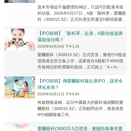
資本市場從不偏愛慣性神話，只認可匹配基本面
的估值。2026年5月27日，A股「眼科茅」愛爾眼
科（300015.SZ）正式向港交所遞交H股招股書，
衝刺A＋H兩地上市。
【IPO前哨】「眼科茅」赴港，A股估值溢價
還能保住嗎？
2026年04月24日 下午1:26
愛爾眼科（300015.SZ）正式官宣，擬發行H股並
登陸港交所主板上市，這家曾在A股創下4000億
市值神話的民營眼科龍頭，正式踏上「A＋H」雙
資本平台之路。
【IPO前哨】傳愛爾眼科擬赴港IPO，謀求全
球化布局？
2026年03月11日 下午8:04
有媒體報道稱，近日中國最大的眼科連鎖醫院愛
爾眼科（300015.SZ）正與顧問合作，推進港股
IPO相關籌備工作。
愛爾眼科(300015.SZ)澄清：襄陽恒泰康非愛