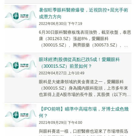
如此，OK鏡概念股全線下跌，普瑞眼科（3...
暑假旺季眼科醫療爆發，近視防控+屈光手術
成潛力方向
2022年06月30日 下午7:19
6月30日眼科醫療板塊表現強勢，截至收盤，泰恩
康（301263.SZ）漲超8%，愛爾眼科
（300015.SZ）、興齊眼藥（300573.SZ）、江
河集團（601886.SH）、何...
眼球經濟|股價從高點已跌5成！愛爾眼科
（300015.SZ）前景如何？
2022年04月27日 上午10:49
眼科是大健康領域的黃金賽道之一，愛爾眼科
（300015.SZ）身為國内眼科龍頭，上市多年來
也算得上是A股市場的長牛股，其股價（以下均指
前復權）經過瘋漲後於2021年7月1日達到了...
【IPO前哨】瞄準中高端市場，牙博士成色幾
何？
2021年09月29日 下午4:00
與眼科賽道一樣，口腔醫療也迎來了市場增長迅