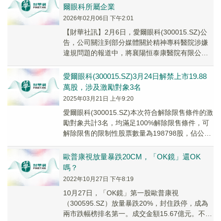
爾眼科所屬企業
2026年02月06日 下午2:01
​【財華社訊】2月6日，愛爾眼科(300015.SZ)公
告，公司關注到部分媒體關於精神專科醫院涉嫌
違規問題的報道中，將襄陽恒泰康醫院有限公司
與愛爾眼科直接關聯。公司現就有關情況澄...
愛爾眼科(300015.SZ)3月24日解禁上市19.88
萬股，涉及激勵對象3名
2025年03月21日 上午9:20
愛爾眼科(300015.SZ)本次符合解除限售條件的激
勵對象共計3名，均滿足100%解除限售條件，可
解除限售的限制性股票數量為198798股，佔公司
目前總股本的0.0021%，上...
歐普康視放量暴跌20CM，「OK鏡」還OK
嗎？
2022年10月27日 下午8:19
10月27日，「OK鏡」第一股歐普康視
（300595.SZ）放量暴跌20%，封住跌停，成為
兩市跌幅榜排名第一。成交金額15.67億元。不僅