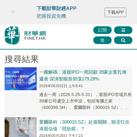
財華智庫網
FINTV
FINMETA
財華證券
媒體矩陣
下載財華財經APP
×
下載APP
智庫沙龍
聯絡我們
把握投資先機
訂閱
简
搜尋結果
一圖解碼：港股IPO一周回顧 39家企業扎堆
遞表 深演智能首掛漲179.28%
2026年06月02日 上午9:41
過去一周（2026.5.25-5.31），港股IPO市場共有
39家公司遞交上市申請，包括海瀾之家
（600398.SH）、愛爾眼科（300015.SZ）、匯
成股份（688403.SH）等。
愛爾眼科（300015.SZ）赴港闖關，能否扛住
港股估值「照妖鏡」？
2026年05月28日 下午7:23