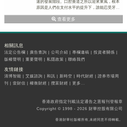
速的發展階段。口腔賽道之所以迎來東風，根本
原因是人們在支付水平的提升下，誰能忍受牙疼
的痛苦和丢掉美觀？根據天眼查數據統計，今年
查看更多
上半年，我...
相關訊息
法定公告欄
|
廣告查詢
|
公司介紹
|
專欄邀稿
|
投資者關係
|
版權聲明
|
重要聲明
|
私隱政策
|
聯絡我們
友情鏈接
清博智能
|
艾媒諮詢
|
和訊
|
新時空
|
時代財經
|
證券市場周
刊
|
壹財信
|
權衡財經
|
攬富財經
|
更多...
香港政府指定刊載法定通告之憲報刊登報章
Copyright © 1998 - 2026 財華控股有限公司
香港財華社版權所有,未經同意不得轉載。