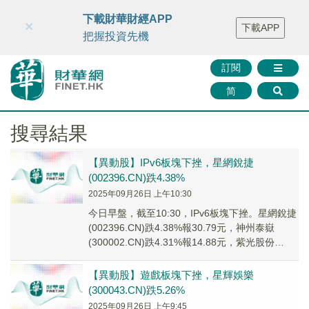
財華智庫網
FINTV
FINMETA
財華證券
媒體矩陣
下載財華財經APP
×
下載APP
智庫沙龍
聯絡我們
把握投資先機
訂閱
简
搜尋結果
【異動股】IPv6板塊下挫，星網銳捷
(002396.CN)跌4.38%
2025年09月26日 上午10:30
今日早盤，截至10:30，IPv6板塊下挫。星網銳捷
(002396.CN)跌4.38%報30.79元，神州泰嶽
(300002.CN)跌4.31%報14.88元，紫光股份
(0009...
【異動股】遊戲板塊下挫，星輝娛樂
(300043.CN)跌5.26%
2025年09月26日 上午9:45