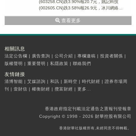
(603258.CN)跌3.90%報20.7元，姚記科技
(002605.CN)跌3.58%報26.9元，冰川網絡
(300533.C...
查看更多
相關訊息
法定公告欄
|
廣告查詢
|
公司介紹
|
專欄邀稿
|
投資者關係
|
版權聲明
|
重要聲明
|
私隱政策
|
聯絡我們
友情鏈接
清博智能
|
艾媒諮詢
|
和訊
|
新時空
|
時代財經
|
證券市場周
刊
|
壹財信
|
權衡財經
|
攬富財經
|
更多...
香港政府指定刊載法定通告之憲報刊登報章
Copyright © 1998 - 2026 財華控股有限公司
香港財華社版權所有,未經同意不得轉載。