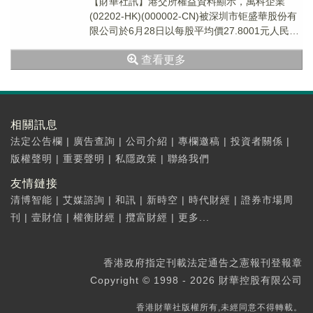
【財華社訊】港交所權益資料顯示，萬科企業
(02202-HK)(000002-CN)被深圳市钜盛華股份有
限公司於6月28日以每股平均價27.8001元人民幣
場内減持295.5萬股，...
查看更多
相關訊息
法定公告欄
|
廣告查詢
|
公司介紹
|
專欄邀稿
|
投資者關係
|
版權聲明
|
重要聲明
|
私隱政策
|
聯絡我們
友情鏈接
清博智能
|
艾媒諮詢
|
和訊
|
新時空
|
時代財經
|
證券市場周
刊
|
壹財信
|
權衡財經
|
攬富財經
|
更多...
香港政府指定刊載法定通告之憲報刊登報章
Copyright © 1998 - 2026 財華控股有限公司
香港財華社版權所有,未經同意不得轉載。