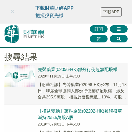
財華智庫網
FINTV
FINMETA
財華證券
媒體矩陣
下載財華財經APP
×
下載APP
智庫沙龍
聯絡我們
把握投資先機
訂閱
简
搜尋結果
先聲藥業(02096-HK)部分行使超額配股權
2020年11月19日 上午7:33
【財華社訊】先聲藥業(02096-HK)公布，11月18
日，聯席全球協調人部份行使超額配股權，涉及
合共295.5萬股，相當於發售總數1.13%。每股作
價13.7元，額外所得淨額3947萬元。
【權益變動】萬科企業(02202-HK)被钜盛華
減持295.5萬股A股
2019年07月01日 下午5:30