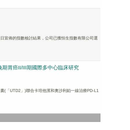
2月21日宣佈的指數檢討結果，公司已獲恒生指數有限公司選
期胃癌II/III期國際多中心臨床研究
囊(「UTD2」)聯合卡培他濱和奧沙利鉑一線治療PD-L1