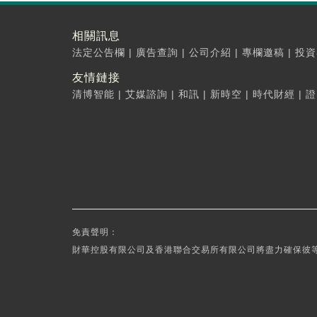
相關訊息
法定公告欄
|
廣告查詢
|
公司介紹
|
專欄邀稿
|
投資
友情鏈接
清博智能
|
艾媒諮詢
|
和訊
|
新時空
|
時代財經
|
證
免責聲明：
財華控股有限公司及香港聯合交易所有限公司將盡力確保彼等