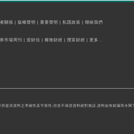
者關係
|
版權聲明
|
重要聲明
|
私隱政策
|
聯絡我們
券市場周刊
|
壹財信
|
權衡財經
|
攬富財經
|
更多...
所提供資料之準確性及可靠性,但並不保證資料絕對無誤,資料如有錯漏而令閣