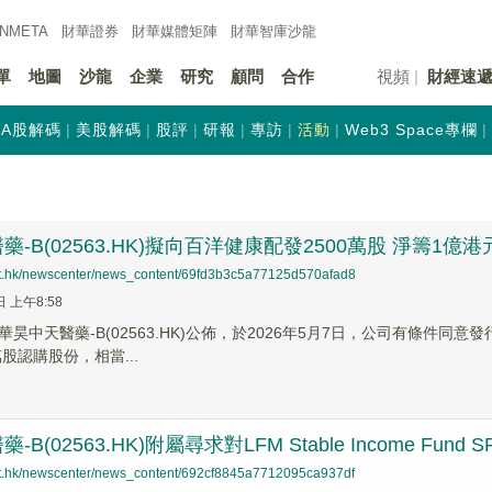
INMETA
財華證券
財華
媒體矩陣
財華
智庫沙龍
單
地圖
沙龍
企業
研究
顧問
合作
視頻
財經速
A股解碼
美股解碼
股評
研報
專訪
活動
Web3 Space專欄
-B(02563.HK)擬向百洋健康配發2500萬股 淨籌1億港
net.hk/newscenter/news_content/69fd3b3c5a77125d570afad8
日 上午8:58
華昊中天醫藥-B(02563.HK)公佈，於2026年5月7日，公司有條件
萬股認購股份，相當...
B(02563.HK)附屬尋求對LFM Stable Income Fun
net.hk/newscenter/news_content/692cf8845a7712095ca937df