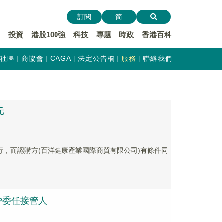
訂閱
简
遞
投資
港股100強
科技
專題
時政
香港百科
社區
商協會
CAGA
法定公告欄
服務
聯絡我們
元
同意發行，而認購方(百洋健康產業國際商貿有限公司)有條件同
d SP委任接管人