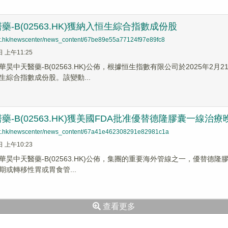
藥-B(02563.HK)獲納入恒生綜合指數成份股
net.hk/newscenter/news_content/67be89e55a77124f97e89fc8
日 上午11:25
昊中天醫藥-B(02563.HK)公佈，根據恒生指數有限公司於2025年
生綜合指數成份股。該變動...
藥-B(02563.HK)獲美國FDA批准優替德隆膠囊一線治療晚
net.hk/newscenter/news_content/67a41e462308291e82981c1a
日 上午10:23
昊中天醫藥-B(02563.HK)公佈，集團的重要海外管線之一，優替德隆膠
期或轉移性胃或胃食管...
查看更多