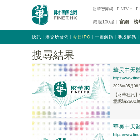
財華智庫網
FINTV
F
港股100強
官網
榜
快訊
港交所發佈
今日IPO
一圖解碼
港股解碼
搜尋結果
華昊中天醫藥
https://www.fi
2026年05月08
​【財華社訊】
意認購2500
華昊中天醫藥-
https://www.fi