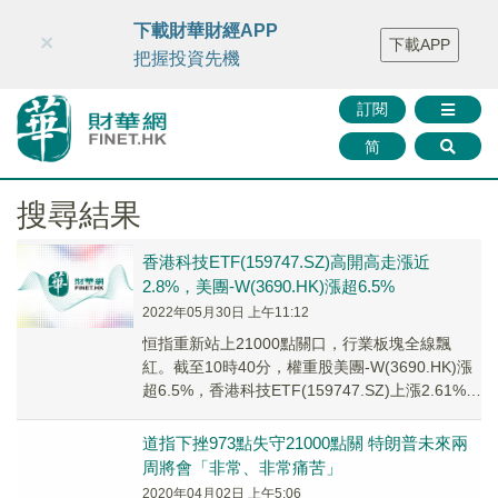
財華智庫網
FINTV
FINMETA
財華證券
媒體矩陣
下載財華財經APP
×
下載APP
智庫沙龍
聯絡我們
把握投資先機
訂閱
简
搜尋結果
香港科技ETF(159747.SZ)高開高走漲近
2.8%，美團-W(3690.HK)漲超6.5%
2022年05月30日 上午11:12
​恒指重新站上21000點關口，行業板塊全線飄
紅。截至10時40分，權重股美團-W(3690.HK)漲
超6.5%，香港科技ETF(159747.SZ)上漲2.61%，
盤中一度漲2...
道指下挫973點失守21000點關 特朗普未來兩
周將會「非常、非常痛苦」
2020年04月02日 上午5:06