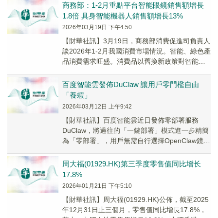
商務部：1-2月重點平台智能眼鏡銷售額增長
1.8倍 具身智能機器人銷售額增長13%
2026年03月19日 下午4:50
​【財華社訊】3月19日，商務部消費促進司負責人
談2026年1-2月我國消費市場情況。智能、綠色產
品消費需求旺盛。消費品以舊換新政策對智能、
綠色產品帶動效果明顯，通訊器材、文化辦...
百度智能雲發佈DuClaw 讓用戶零門檻自由
「養蝦」
2026年03月12日 上午9:42
【財華社訊】百度智能雲近日發佈零部署服務
DuClaw，將過往的「一鍵部署」模式進一步精簡
為「零部署」，用戶無需自行選擇OpenClaw鏡像
部署雲端伺服器，無需自行配置大模型推理服...
周大福(01929.HK)第三季度零售值同比增长
17.8%
2026年01月21日 下午5:10
【財華社訊】周大福(01929.HK)公佈，截至2025
年12月31日止三個月，零售值同比增長17.8%，