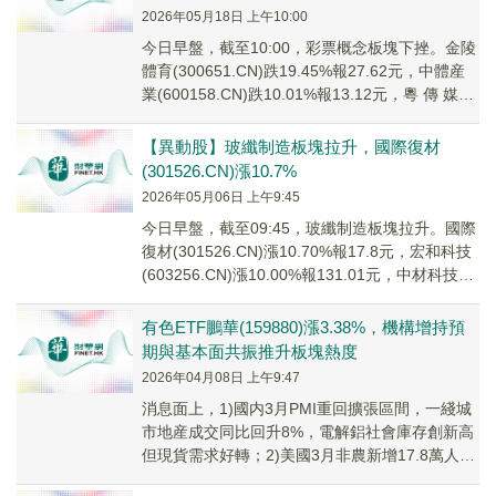
2026年05月18日 上午10:00
今日早盤，截至10:00，彩票概念板塊下挫。金陵
體育(300651.CN)跌19.45%報27.62元，中體産
業(600158.CN)跌10.01%報13.12元，粵 傳 媒
(0...
【異動股】玻纖制造板塊拉升，國際復材
(301526.CN)漲10.7%
2026年05月06日 上午9:45
今日早盤，截至09:45，玻纖制造板塊拉升。國際
復材(301526.CN)漲10.70%報17.8元，宏和科技
(603256.CN)漲10.00%報131.01元，中材科技
(00...
有色ETF鵬華(159880)漲3.38%，機構增持預
期與基本面共振推升板塊熱度
2026年04月08日 上午9:47
消息面上，1)國内3月PMI重回擴張區間，一綫城
市地産成交同比回升8%，電解鋁社會庫存創新高
但現貨需求好轉；2)美國3月非農新增17.8萬人打
壓降息預期