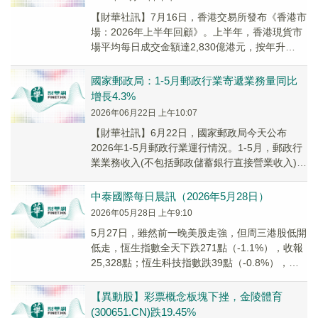
【財華社訊】7月16日，香港交易所發布《香港市
場：2026年上半年回顧》。上半年，香港現貨市
場平均每日成交金額達2,830億港元，按年升
17.8%，並超過2024全年平均每日成交...
國家郵政局：1-5月郵政行業寄遞業務量同比
增長4.3%
2026年06月22日 上午10:07
【財華社訊】6月22日，國家郵政局今天公布
2026年1-5月郵政行業運行情況。1-5月，郵政行
業業務收入(不包括郵政儲蓄銀行直接營業收入)累
計完成7635.4億元，同比增長6.2...
中泰國際每日晨訊（2026年5月28日）
2026年05月28日 上午9:10
5月27日，雖然前一晚美股走強，但周三港股低開
低走，恆生指數全天下跌271點（-1.1%），收報
25,328點；恆生科技指數跌39點（-0.8%），收
盤報4,907點。全天大市成...
【異動股】彩票概念板塊下挫，金陵體育
(300651.CN)跌19.45%