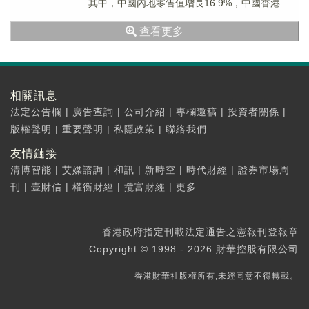
其中，中國內地零售值增長16.9%，中國香港、
中國澳門及其他市場零售值增...
查看更多
相關訊息
法定公告欄
|
廣告查詢
|
公司介紹
|
專欄邀稿
|
投資者關係
|
版權聲明
|
重要聲明
|
私隱政策
|
聯絡我們
友情鏈接
清博智能
|
艾媒諮詢
|
和訊
|
新時空
|
時代財經
|
證券市場周
刊
|
壹財信
|
權衡財經
|
攬富財經
|
更多...
香港政府指定刊載法定通告之憲報刊登報章
Copyright © 1998 - 2026 財華控股有限公司
香港財華社版權所有,未經同意不得轉載。