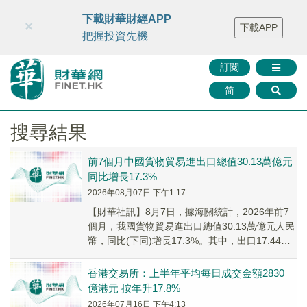
財華智庫網
FINTV
FINMETA
財華證券
媒體矩陣
下載財華財經APP
×
下載APP
智庫沙龍
聯絡我們
把握投資先機
訂閱
简
搜尋結果
前7個月中國貨物貿易進出口總值30.13萬億元
同比增長17.3%
2026年08月07日 下午1:17
【財華社訊】8月7日，據海關統計，2026年前7
個月，我國貨物貿易進出口總值30.13萬億元人民
幣，同比(下同)增長17.3%。其中，出口17.44萬
億元，增長14%；進口12....
香港交易所：上半年平均每日成交金額2830
億港元 按年升17.8%
2026年07月16日 下午4:13