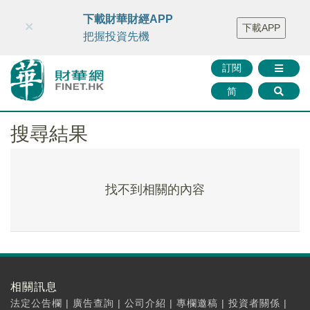
財華智庫網
FINTV
FINMETA
財華證券
媒體矩陣
下載財華財經APP
×
下載APP
智庫沙龍
聯絡我們
把握投資先機
訂閱
简
搜尋結果
找不到相關的內容
相關訊息
法定公告欄
|
廣告查詢
|
公司介紹
|
專欄邀稿
|
投資者關係
|