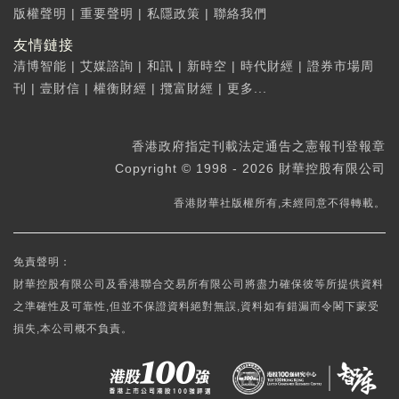
版權聲明
|
重要聲明
|
私隱政策
|
聯絡我們
友情鏈接
清博智能
|
艾媒諮詢
|
和訊
|
新時空
|
時代財經
|
證券市場周
刊
|
壹財信
|
權衡財經
|
攬富財經
|
更多...
香港政府指定刊載法定通告之憲報刊登報章
Copyright © 1998 - 2026 財華控股有限公司
香港財華社版權所有,未經同意不得轉載。
免責聲明：
財華控股有限公司及香港聯合交易所有限公司將盡力確保彼等所提供資料
之準確性及可靠性,但並不保證資料絕對無誤,資料如有錯漏而令閣下蒙受
損失,本公司概不負責。