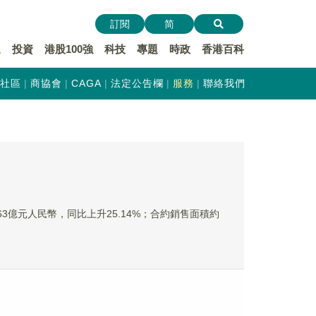
訂閱
简
遞
投資
港股100強
科技
專題
時政
香港百科
社區
商協會
CAGA
法定公告欄
服務
聯絡我們
463億元人民幣，同比上升25.14%；合約銷售面積約