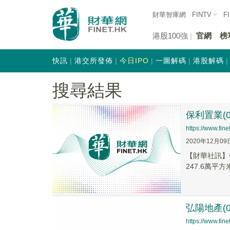
財華智庫網
FINTV
F
港股100強
官網
榜
快訊
港交所發佈
今日IPO
一圖解碼
港股解碼
搜尋結果
保利置業(0
https://www.fi
2020年12月09
【財華社訊】保
247.6萬平方
弘陽地產(0
https://www.fi