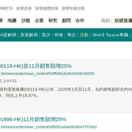
INMETA
財華證券
財華
媒體矩陣
財華
智庫沙龍
單
地圖
沙龍
企業
研究
顧問
合作
視頻
財經速
A股解碼
美股解碼
股評
研報
專訪
活動
Web3 Space專欄
0119-HK)首11月銷售額增25%
net.hk/newscenter/news_content/5fcff586bde0b30d4618d583
日 上午5:51
利置業集團(00119-HK)公布，2020年1月至11月，合約銷售額折合約
米，同比上升18.87%。
1996-HK)11月銷售額增25%
net.hk/newscenter/news_content/5df0091abde0b34b47707eb2