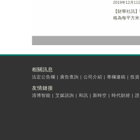
2019年12月11
【財華社訊】弘
格為每平方米1
相關訊息
法定公告欄
|
廣告查詢
|
公司介紹
|
專欄邀稿
|
投資
友情鏈接
清博智能
|
艾媒諮詢
|
和訊
|
新時空
|
時代財經
|
證