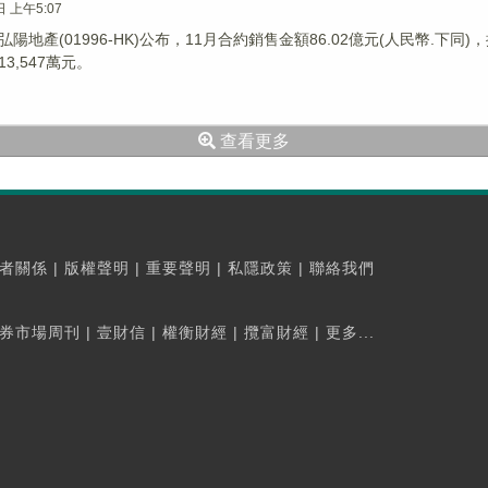
日 上午5:07
陽地產(01996-HK)公布，11月合約銷售金額86.02億元(人民幣.下同)
3,547萬元。
查看更多
者關係
|
版權聲明
|
重要聲明
|
私隱政策
|
聯絡我們
券市場周刊
|
壹財信
|
權衡財經
|
攬富財經
|
更多...