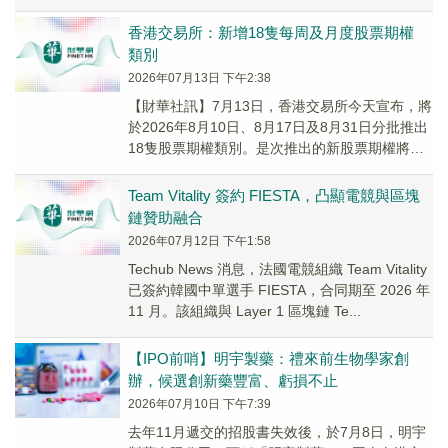
香港交易所：新增18隻每周及月度股票期權
類別
2026年07月13日 下午2:38
【財華社訊】7月13日，香港交易所今天宣布，將
於2026年8月10日、8月17日及8月31日分批推出
18隻股票期權類別。是次推出的新股票期權將於
首個交易日起同時提供每周及月度到期...
Team Vitality 簽約 FIESTA，凸顯電競與區塊
鏈贊助融合
2026年07月12日 下午1:58
Techub News 消息，法國電競組織 Team Vitality
已簽約韓國中單選手 FIESTA，合同期至 2026 年
11 月。該組織與 Layer 1 區塊鏈 Te...
【IPO前哨】明宇製藥：禮來前生物學家創
辦，候選創新藥豐富、虧損不止
2026年07月10日 下午7:39
去年11月遞交的招股書失效後，於7月8日，明宇