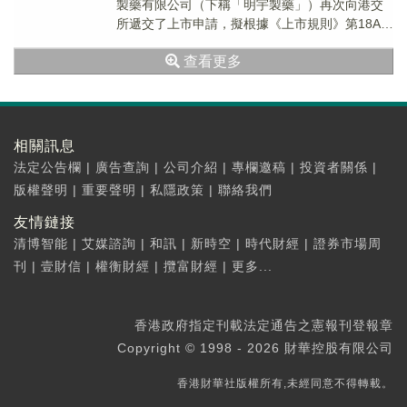
製藥有限公司（下稱「明宇製藥」）再次向港交
所遞交了上市申請，擬根據《上市規則》第18A章
登陸主板。
查看更多
相關訊息
法定公告欄
|
廣告查詢
|
公司介紹
|
專欄邀稿
|
投資者關係
|
版權聲明
|
重要聲明
|
私隱政策
|
聯絡我們
友情鏈接
清博智能
|
艾媒諮詢
|
和訊
|
新時空
|
時代財經
|
證券市場周
刊
|
壹財信
|
權衡財經
|
攬富財經
|
更多...
香港政府指定刊載法定通告之憲報刊登報章
Copyright © 1998 - 2026 財華控股有限公司
香港財華社版權所有,未經同意不得轉載。