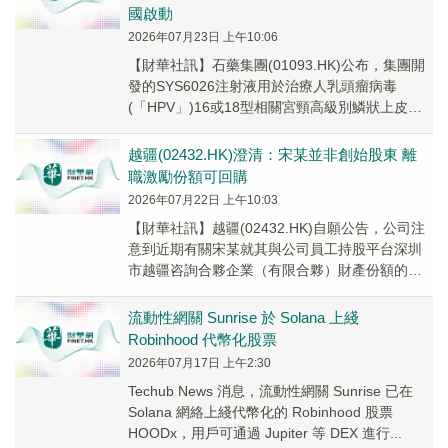
國啟動
2026年07月23日 上午10:06
【財華社訊】石藥集團(01093.HK)公布，集團開
發的SYS6026注射液用於治療人乳頭瘤病毒
(「HPV」)16或18型相關宮頸高級別鱗狀上皮內
病變(「HSIL」)的Ⅱ期臨床試...
越疆(02432.HK)澄清：宋某並非創始股東 離
職激勵份額可回購
2026年07月22日 上午10:03
【財華社訊】越疆(02432.HK)自願公告，公司注
意到近期有關宋某就其與公司員工持股平台深圳
市越疆咨詢合夥企業（有限合夥）財產份額的不
實言論持續擴散，為釐清客觀事實，特此澄清
如...
流動性網關 Sunrise 於 Solana 上綫
Robinhood 代幣化股票
2026年07月17日 上午2:30
Techub News 消息，流動性網關 Sunrise 已在
Solana 網絡上綫代幣化的 Robinhood 股票
HOODx，用戶可通過 Jupiter 等 DEX 進行...