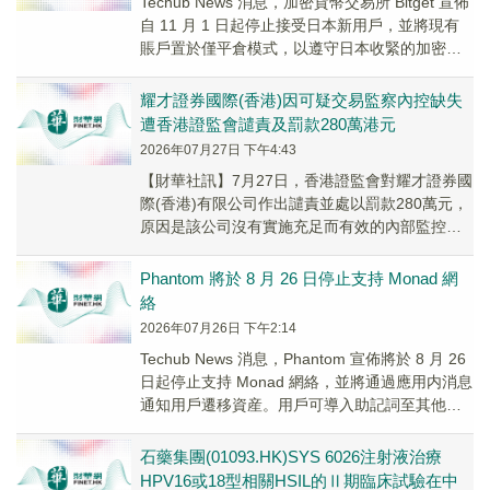
Techub News 消息，加密貨幣交易所 Bitget 宣佈
自 11 月 1 日起停止接受日本新用戶，並將現有
賬戶置於僅平倉模式，以遵守日本收緊的加密貨
幣監管規定。 該交易所...
耀才證券國際(香港)因可疑交易監察內控缺失
遭香港證監會譴責及罰款280萬港元
2026年07月27日 下午4:43
【財華社訊】7月27日，香港證監會對耀才證券國
際(香港)有限公司作出譴責並處以罰款280萬元，
原因是該公司沒有實施充足而有效的內部監控程
序，以監察和偵測由其客戶進行的清洗交易。
證...
Phantom 將於 8 月 26 日停止支持 Monad 網
絡
2026年07月26日 下午2:14
Techub News 消息，Phantom 宣佈將於 8 月 26
日起停止支持 Monad 網絡，並將通過應用内消息
通知用戶遷移資産。用戶可導入助記詞至其他錢
包，或在應用内將...
石藥集團(01093.HK)SYS 6026注射液治療
HPV16或18型相關HSIL的Ⅱ期臨床試驗在中