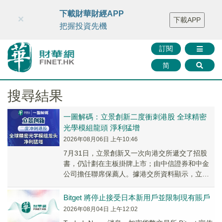
財華智庫網
FINTV
FINMETA
財華證券
媒體矩陣
下載財華財經APP
×
下載APP
智庫沙龍
聯絡我們
把握投資先機
訂閱
简
搜尋結果
一圖解碼：立景創新二度衝刺港股 全球精密
光學模組龍頭 淨利猛增
2026年08月06日 上午10:46
7月31日，立景創新又一次向港交所遞交了招股
書，仍計劃在主板掛牌上市；由中信證券和中金
公司擔任聯席保薦人。據港交所資料顯示，立景
創新曾於2025年11月底向港交所遞表，但以失效
告終。
Bitget 將停止接受日本新用戶並限制現有賬戶
2026年08月04日 上午12:02