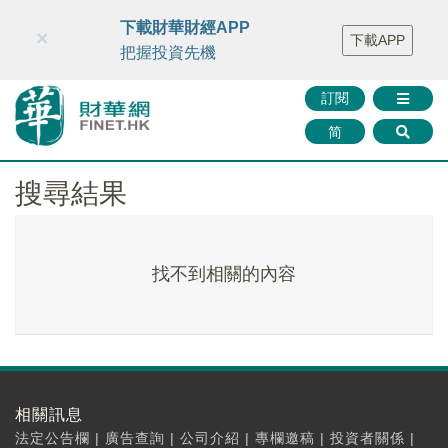
財華智庫網
FINTV
FINMETA
財華證券
媒體矩陣
下載財華財經APP
×
下載APP
智庫沙龍
聯絡我們
把握投資先機
訂閱
简
搜尋結果
找不到相關的內容
相關訊息
法定公告欄
|
廣告查詢
|
公司介紹
|
專欄邀稿
|
投資者關係
|