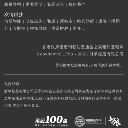
版權聲明
|
重要聲明
|
私隱政策
|
聯絡我們
友情鏈接
清博智能
|
艾媒諮詢
|
和訊
|
新時空
|
時代財經
|
證券市場周
刊
|
壹財信
|
權衡財經
|
攬富財經
|
更多...
香港政府指定刊載法定通告之憲報刊登報章
Copyright © 1998 - 2026 財華控股有限公司
香港財華社版權所有,未經同意不得轉載。
免責聲明：
財華控股有限公司及香港聯合交易所有限公司將盡力確保彼等所提供資料
之準確性及可靠性,但並不保證資料絕對無誤,資料如有錯漏而令閣下蒙受
損失,本公司概不負責。