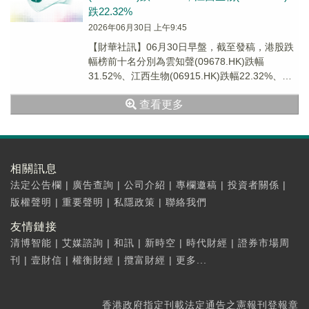
跌22.32%
2026年06月30日 上午9:45
【財華社訊】06月30日早盤，截至發稿，港股跌
幅榜前十名分別為雲知聲(09678.HK)跌幅
31.52%、江西生物(06915.HK)跌幅22.32%、數
科集團股權(02970....
查看更多
相關訊息
法定公告欄
|
廣告查詢
|
公司介紹
|
專欄邀稿
|
投資者關係
|
版權聲明
|
重要聲明
|
私隱政策
|
聯絡我們
友情鏈接
清博智能
|
艾媒諮詢
|
和訊
|
新時空
|
時代財經
|
證券市場周
刊
|
壹財信
|
權衡財經
|
攬富財經
|
更多...
香港政府指定刊載法定通告之憲報刊登報章