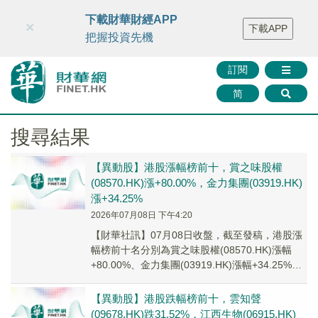
財華智庫網
FINTV
FINMETA
財華證券
媒體矩陣
下載財華財經APP
×
下載APP
智庫沙龍
聯絡我們
把握投資先機
訂閱
简
搜尋結果
【異動股】港股漲幅榜前十，賞之味股權
(08570.HK)漲+80.00%，金力集團(03919.HK)
漲+34.25%
2026年07月08日 下午4:20
【財華社訊】07月08日收盤，截至發稿，港股漲
幅榜前十名分別為賞之味股權(08570.HK)漲幅
+80.00%、金力集團(03919.HK)漲幅+34.25%、
凱順控股(0820...
【異動股】港股跌幅榜前十，雲知聲
(09678.HK)跌31.52%，江西生物(06915.HK)