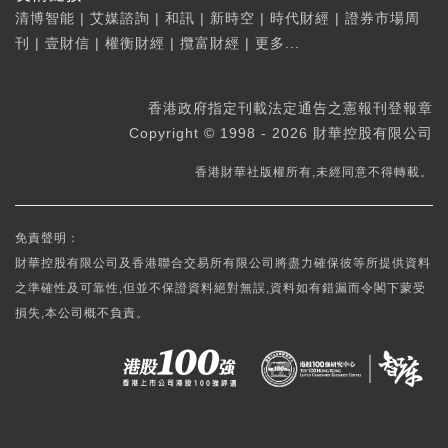
清博智能
|
艾媒諮詢
|
和訊
|
新時空
|
時代財經
|
證券市場周
刊
|
壹財信
|
權衡財經
|
攬富財經
|
更多...
香港政府指定刊載法定通告之憲報刊登報章
Copyright © 1998 - 2026 財華控股有限公司
香港財華社版權所有,未經同意不得轉載。
免責聲明：
財華控股有限公司及香港聯合交易所有限公司將盡力確保彼等所提供資料
之準確性及可靠性,但並不保證資料絕對無誤,資料如有錯漏而令閣下蒙受
損失,本公司概不負責。