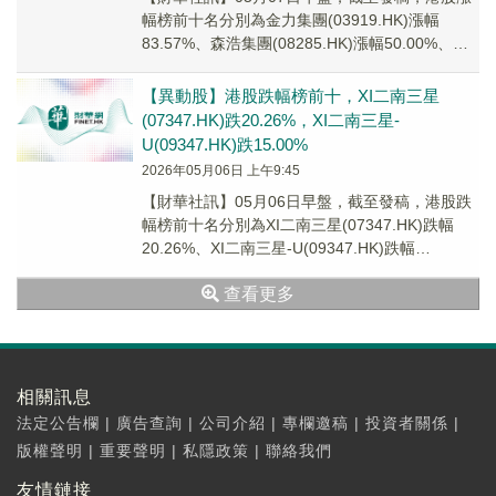
幅榜前十名分別為金力集團(03919.HK)漲幅
83.57%、森浩集團(08285.HK)漲幅50.00%、潤
歌互動(02422.H...
【異動股】港股跌幅榜前十，XI二南三星
(07347.HK)跌20.26%，XI二南三星-
U(09347.HK)跌15.00%
2026年05月06日 上午9:45
【財華社訊】05月06日早盤，截至發稿，港股跌
幅榜前十名分別為XI二南三星(07347.HK)跌幅
20.26%、XI二南三星-U(09347.HK)跌幅
15.00%、諾比侃(02...
查看更多
相關訊息
法定公告欄
|
廣告查詢
|
公司介紹
|
專欄邀稿
|
投資者關係
|
版權聲明
|
重要聲明
|
私隱政策
|
聯絡我們
友情鏈接