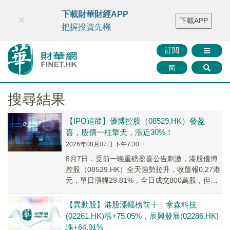
財華智庫網
FINTV
FINMETA
財華證券
媒體矩陣
下載財華財經APP
×
下載APP
智庫沙龍
聯絡我們
把握投資先機
訂閱
简
搜尋結果
【IPO追蹤】優博控股（08529.HK）發盈
喜，股價一柱擎天，漲近30%！
2026年08月07日 下午7:30
8月7日，受前一晚重磅盈喜公告刺激，港股優博
控股（08529.HK）全天強勢拉升，收盤報0.27港
元，單日漲幅29.81%，全日成交800萬股，但成
交額僅為205.8萬港元，股價異動背後成交量並不
大。
【異動股】港股漲幅榜前十，拿森科技
(02261.HK)漲+75.05%，辰興發展(02286.HK)
漲+64.91%