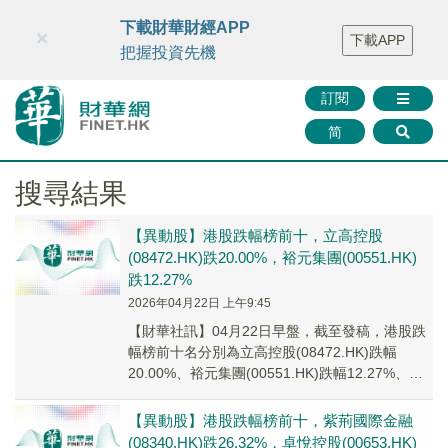
財華智庫網
FINTV
FINMETA
財華證券
媒體矩陣
下載財華財經APP
×
下載APP
智庫沙龍
聯絡我們
把握投資先機
訂閱
简
搜尋結果
【異動股】港股跌幅榜前十，立高控股
(08472.HK)跌20.00%，裕元集團(00551.HK)
跌12.27%
2026年04月22日 上午9:45
【財華社訊】04月22日早盤，截至發稿，港股跌
幅榜前十名分別為立高控股(08472.HK)跌幅
20.00%、裕元集團(00551.HK)跌幅12.27%、南
方兩倍做多Coinba...
【異動股】港股跌幅榜前十，紫荊國際金融
(08340.HK)跌26.32%，卓悅控股(00653.HK)