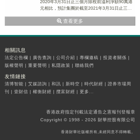
2020年3月31日止三個月除稅前溢利淨額90萬港
元相比，預計集團於截至2021年3月31日止三個
月將錄得除稅前溢利不多於20...
查看更多
相關訊息
法定公告欄
|
廣告查詢
|
公司介紹
|
專欄邀稿
|
投資者關係
|
版權聲明
|
重要聲明
|
私隱政策
|
聯絡我們
友情鏈接
清博智能
|
艾媒諮詢
|
和訊
|
新時空
|
時代財經
|
證券市場周
刊
|
壹財信
|
權衡財經
|
攬富財經
|
更多...
香港政府指定刊載法定通告之憲報刊登報章
Copyright © 1998 - 2026 財華控股有限公司
香港財華社版權所有,未經同意不得轉載。