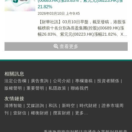
(00689.HK)漲26.83%，紫元元(08223.HK)漲
21.82%
2026年03月10日 上午9:45
【財華社訊】03月10日早盤，截至發稿，港股漲
幅榜前十名分別為長盈集團(控股)(00689.HK)漲
幅26.83%、紫元元(08223.HK)漲幅21.82%、XL
二南方海力士(...
查看更多
相關訊息
法定公告欄
|
廣告查詢
|
公司介紹
|
專欄邀稿
|
投資者關係
|
版權聲明
|
重要聲明
|
私隱政策
|
聯絡我們
友情鏈接
清博智能
|
艾媒諮詢
|
和訊
|
新時空
|
時代財經
|
證券市場周
刊
|
壹財信
|
權衡財經
|
攬富財經
|
更多...