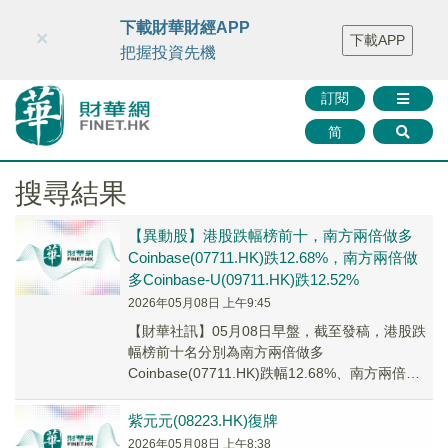
財華智庫網
FINTV
FINMETA
財華證券
媒體矩陣
下載財華財經APP
×
下載APP
智庫沙龍
聯絡我們
把握投資先機
訂閱
简
搜尋結果
【異動股】港股跌幅榜前十，南方兩倍做多
Coinbase(07711.HK)跌12.68%，南方兩倍做
多Coinbase-U(09711.HK)跌12.52%
2026年05月08日 上午9:45
【財華社訊】05月08日早盤，截至發稿，港股跌
幅榜前十名分別為南方兩倍做多
Coinbase(07711.HK)跌幅12.68%、南方兩倍做
多Coinbase-U(09711.HK...
紫元元(08223.HK)復牌
2026年05月08日 上午8:38