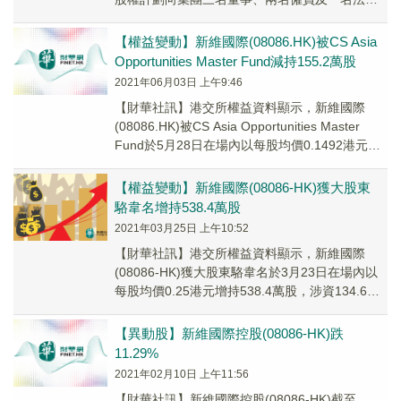
顧問(承授人，即購股權計劃項下之合資...
【權益變動】新維國際(08086.HK)被CS Asia
Opportunities Master Fund減持155.2萬股
2021年06月03日 上午9:46
【財華社訊】港交所權益資料顯示，新維國際
(08086.HK)被CS Asia Opportunities Master
Fund於5月28日在場內以每股均價0.1492港元減
持1...
【權益變動】新維國際(08086-HK)獲大股東
駱韋名增持538.4萬股
2021年03月25日 上午10:52
【財華社訊】港交所權益資料顯示，新維國際
(08086-HK)獲大股東駱韋名於3月23日在場內以
每股均價0.25港元增持538.4萬股，涉資134.6萬
港元。增持後，駱韋名的最新持...
【異動股】新維國際控股(08086-HK)跌
11.29%
2021年02月10日 上午11:56
【財華社訊】新維國際控股(08086-HK)截至