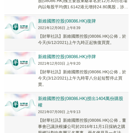
股(08086.HK)獲主要股東駱韋名於12月30日在場
內以每股平均價1.6142港元增持24.80萬股，涉資
約40.03萬港元。增持後...
新維國際控股(08086.HK)復牌
2021年12月06日 上午8:39
【財華社訊】新維國際控股(08086.HK)公佈，於
今天(6/12/2021)上午九時正起恢復買賣。
新維國際控股(08086.HK)停牌
2021年12月03日 上午9:20
【財華社訊】新維國際控股(08086.HK)公佈，於
今天(3/12/2021)上午九時零八分起短暫停止買
賣。
新維國際控股(08086.HK)授出1404萬份購股
權
2021年07月09日 上午9:13
【財華社訊】新維國際控股(08086.HK)公佈，董
事會已議決根據公司於2016年11月1日採納之購
股權計劃向集團三名董事、兩名僱員及一名法律