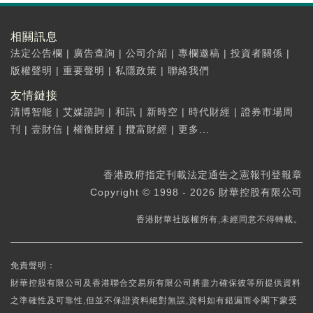
相關訊息
法定公告欄
|
廣告查詢
|
公司介紹
|
專欄邀稿
|
投資者關係
|
版權聲明
|
重要聲明
|
私隱政策
|
聯絡我們
友情鏈接
清博智能
|
艾媒諮詢
|
和訊
|
新時空
|
時代財經
|
證券市場周
刊
|
壹財信
|
權衡財經
|
攬富財經
|
更多...
香港政府指定刊載法定通告之憲報刊登報章
Copyright © 1998 - 2026 財華控股有限公司
香港財華社版權所有,未經同意不得轉載。
免責聲明：
財華控股有限公司及香港聯合交易所有限公司將盡力確保彼等所提供資料
之準確性及可靠性,但並不保證資料絕對無誤,資料如有錯漏而令閣下蒙受