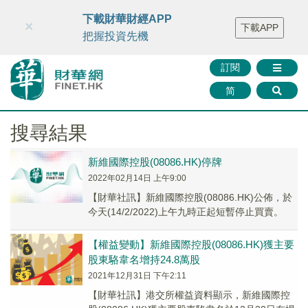
財華智庫網
FINTV
FINMETA
財華證券
媒體矩陣
下載財華財經APP
×
下載APP
智庫沙龍
聯絡我們
把握投資先機
訂閱
简
搜尋結果
新維國際控股(08086.HK)停牌
2022年02月14日 上午9:00
【財華社訊】新維國際控股(08086.HK)公佈，於
今天(14/2/2022)上午九時正起短暫停止買賣。
【權益變動】新維國際控股(08086.HK)獲主要
股東駱韋名增持24.8萬股
2021年12月31日 下午2:11
【財華社訊】港交所權益資料顯示，新維國際控