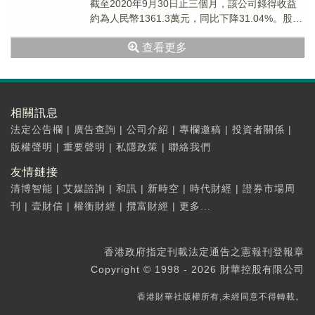
截至2020年9月30日止三個月，該公司錄得收益
約為人民幣1361.3萬元，同比下降31.04%。股東
應佔溢利約為人民幣345...
查看更多
相關訊息
法定公告欄
|
廣告查詢
|
公司介紹
|
專欄邀稿
|
投資者關係
|
版權聲明
|
重要聲明
|
私隱政策
|
聯絡我們
友情鏈接
清博智能
|
艾媒諮詢
|
和訊
|
新時空
|
時代財經
|
證券市場周
刊
|
壹財信
|
權衡財經
|
攬富財經
|
更多...
香港政府指定刊載法定通告之憲報刊登報章
Copyright © 1998 - 2026 財華控股有限公司
香港財華社版權所有,未經同意不得轉載。