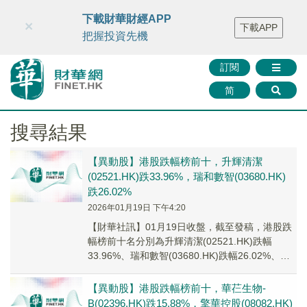
財華智庫網
FINTV
FINMETA
財華證券
媒體矩陣
下載財華財經APP
×
下載APP
智庫沙龍
聯絡我們
把握投資先機
訂閱
简
搜尋結果
【異動股】港股跌幅榜前十，升輝清潔
(02521.HK)跌33.96%，瑞和數智(03680.HK)
跌26.02%
2026年01月19日 下午4:20
【財華社訊】01月19日收盤，截至發稿，港股跌
幅榜前十名分別為升輝清潔(02521.HK)跌幅
33.96%、瑞和數智(03680.HK)跌幅26.02%、
METROPOLIS C...
【異動股】港股跌幅榜前十，華芢生物-
B(02396.HK)跌15.88%，擎華控股(08082.HK)