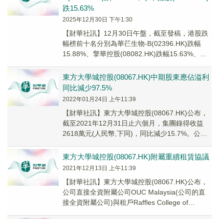
跌15.63%
2025年12月30日 下午1:30
【財華社訊】12月30日午盤，截至發稿，港股跌
幅榜前十名分別為華芢生物-B(02396.HK)跌幅
15.88%、擎華控股(08082.HK)跌幅15.63%、天
業節水(00840...
東方大學城控股(08067.HK)中期股東應佔溢利
同比減少97.5%
2022年01月24日 上午11:39
【財華社訊】東方大學城控股(08067.HK)公布，
截至2021年12月31日止六個月，集團錄得收益
2618萬元(人民幣,下同)，同比減少15.7%。公司
擁有人應佔溢利為115....
東方大學城控股(08067.HK)附屬重續租賃協議
2021年12月13日 上午11:39
【財華社訊】東方大學城控股(08067.HK)公布，
公司直接全資附屬公司OUC Malaysia(公司的直
接全資附屬公司)與租戶Raffles College of
Higher...