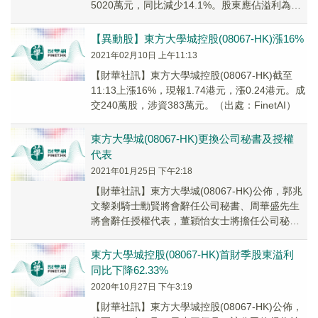
5020萬元，同比減少14.1%。股東應佔溢利為人
民幣2240萬元，同比增長1...
【異動股】東方大學城控股(08067-HK)漲16%
2021年02月10日 上午11:13
【財華社訊】東方大學城控股(08067-HK)截至
11:13上漲16%，現報1.74港元，漲0.24港元。成
交240萬股，涉資383萬元。（出處：FinetAI）
東方大學城(08067-HK)更換公司秘書及授權
代表
2021年01月25日 下午2:18
【財華社訊】東方大學城(08067-HK)公佈，郭兆
文黎剎騎士勳賢將會辭任公司秘書、周華盛先生
將會辭任授權代表，董穎怡女士將擔任公司秘書
及授權代表，自2021年1月22日起生效。
東方大學城控股(08067-HK)首財季股東溢利
同比下降62.33%
2020年10月27日 下午3:19
【財華社訊】東方大學城控股(08067-HK)公佈，