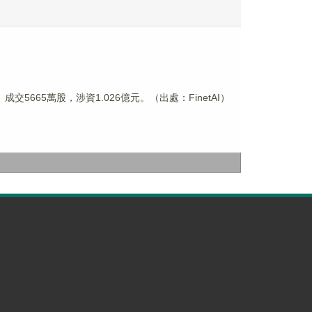
。成交5665萬股，涉資1.026億元。（出處：FinetAI）