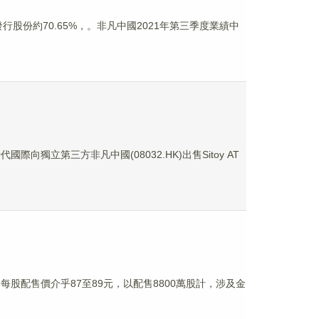
有公司已發行股份約70.65%，。非凡中國2021年第三季度業績中
際向獨立第三方非凡中國(08032.HK)出售Sitoy AT
每股配售價介乎87至89元，以配售8800萬股計，涉及金