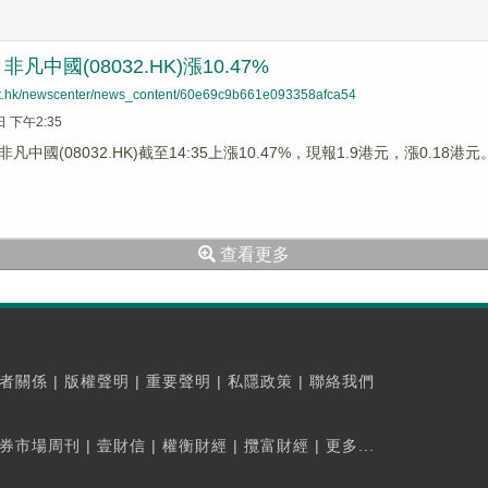
凡中國(08032.HK)漲10.47%
net.hk/newscenter/news_content/60e69c9b661e093358afca54
日 下午2:35
中國(08032.HK)截至14:35上漲10.47%，現報1.9港元，漲0.18港元
查看更多
者關係
|
版權聲明
|
重要聲明
|
私隱政策
|
聯絡我們
券市場周刊
|
壹財信
|
權衡財經
|
攬富財經
|
更多...