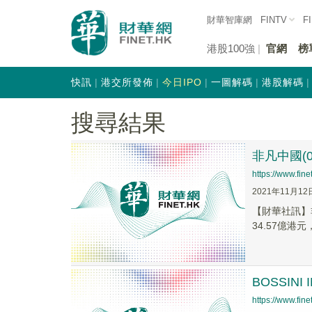
財華智庫網
FINTV
F
港股100強
官網
榜
快訊
港交所發佈
今日IPO
一圖解碼
港股解碼
搜尋結果
非凡中國(0
https://www.fi
2021年11月12
【財華社訊】非
34.57億港元
BOSSIN
https://www.fi