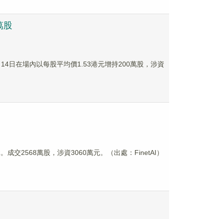
0萬股
r於9月14日在場內以每股平均價1.53港元增持200萬股，涉資
元。成交2568萬股，涉資3060萬元。（出處：FinetAI）