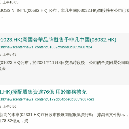
日 上午10:05
SSINI INT'L(00592.HK) 公布，非凡中國(08032.HK)間接擁
.
1023.HK)意國奢華品牌擬售予非凡中國(08032.HK)
net.hk/newscenter/news_content/61832cf9bde0b305f9687f24
日 上午8:43
01023.HK)公布，於2021年11月3日交易時段後，公司的全資附屬公司時代國
金...
31.HK)擬配股集資逾76億 用於業務擴充
net.hk/newscenter/news_content/6179cb64bde0b305f9687ce3
日 上午5:56
新高的李寧(02331.HK)昨日收市後展開配股集資行動，據銷售文件顯示，
78.32億元，資...