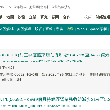
INMETA
財華證券
財華
媒體矩陣
財華
智庫沙龍
單
地圖
沙龍
企業
研究
顧問
合作
視頻
財經速
A股解碼
美股解碼
股評
研報
專訪
活動
Web3 Space專欄
8032.HK)前三季度股東應佔溢利增184.71%至34.57億
net.hk/newscenter/news_content/618e2107bde0b3363973220b
日 下午4:03
凡中國(08032.HK)公布，截至2021年9月30日止九個月，集團錄得收
，同比增長184...
I INT'L(00592.HK)前9個月持續經營業務收益減少21%至5
net.hk/newscenter/news_content/618dcc0553243c63b2de5bdb