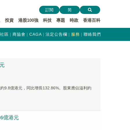
訂閱
简
遞
投資
港股100強
科技
專題
時政
香港百科
社區
商協會
CAGA
法定公告欄
服務
聯絡我們
港元
益約9.8億港元，同比增長132.86%。股東應佔溢利約
.26億港元