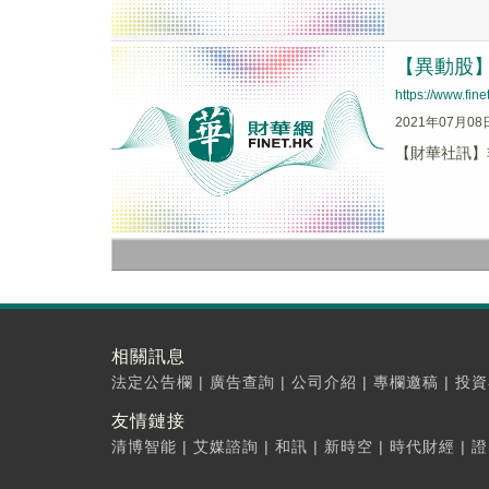
【異動股】非
https://www.fi
2021年07月08
【財華社訊】非凡
相關訊息
法定公告欄
|
廣告查詢
|
公司介紹
|
專欄邀稿
|
投資
友情鏈接
清博智能
|
艾媒諮詢
|
和訊
|
新時空
|
時代財經
|
證