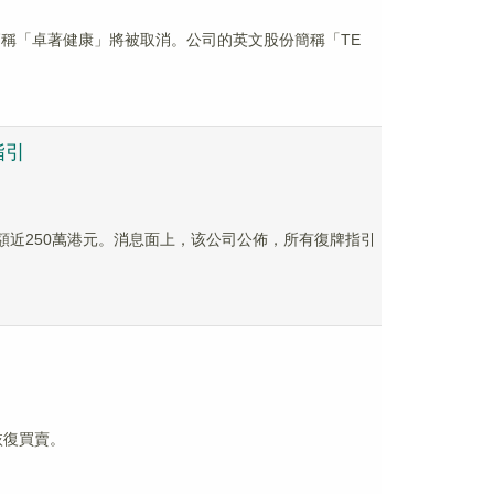
股份簡稱「卓著健康」將被取消。公司的英文股份簡稱「TE
指引
港元，成交額近250萬港元。消息面上，该公司公佈，所有復牌指引
起恢復買賣。