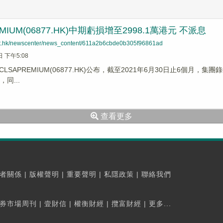
EMIUM(06877.HK)中期虧損增至2998.1萬港元 不派息
net.hk/newscenter/news_content/611a2b6cbde0b305f96861ad
日 下午5:08
LSAPREMIUM(06877.HK)公布，截至2021年6月30日止6個月，集
，同...
查看更多
者關係
|
版權聲明
|
重要聲明
|
私隱政策
|
聯絡我們
券市場周刊
|
壹財信
|
權衡財經
|
攬富財經
|
更多...