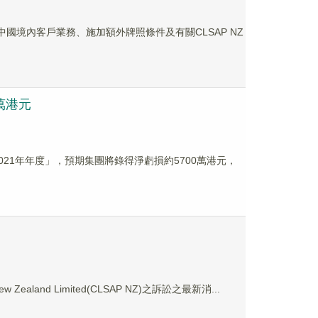
止與中國境內客戶業務、施加額外牌照條件及有關CLSAP NZ
0萬港元
度「2021年年度」，預期集團將錄得淨虧損約5700萬港元，
ealand Limited(CLSAP NZ)之訴訟之最新消...