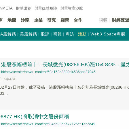
INMETA
財華證券
財華
媒體矩陣
財華
智庫沙龍
單
地圖
沙龍
企業
研究
顧問
合作
視頻
財經速
A股解碼
美股解碼
股評
研報
專訪
活動
Web3 Space專欄
股漲幅榜前十，長城微光(08286.HK)漲154.84%，星太鏈集
net.hk/newscenter/news_content/69a153b8800d4536acd37045
日 下午4:20
2月27日收盤，截至發稿，港股漲幅榜前十名分別為長城微光(08286.HK)漲幅1
3...
6877.HK)將取消中文股份簡稱
net.hk/newscenter/news_content/684bb93b5a77125c51abce49