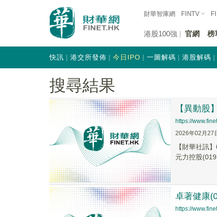
財華智庫網
FINTV
F
港股100強
官網
榜
快訊
港交所發佈
今日IPO
一圖解碼
港股解碼
搜尋結果
【異動股】港
https://www.fi
2026年02月27
【財華社訊】0
元力控股(0193
卓著健康(0
https://www.fi