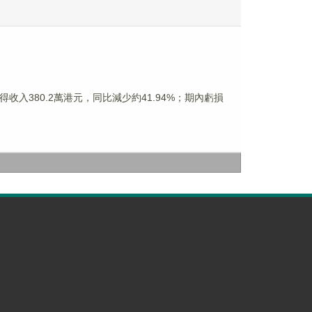
團錄得收入380.2萬港元，同比減少約41.94%；期內虧損