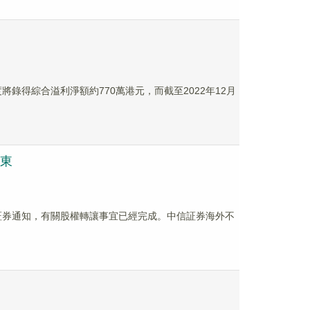
止年度將錄得綜合溢利淨額約770萬港元，而截至2022年12月
股東
司收到中信証券通知，有關股權轉讓事宜已經完成。中信証券海外不