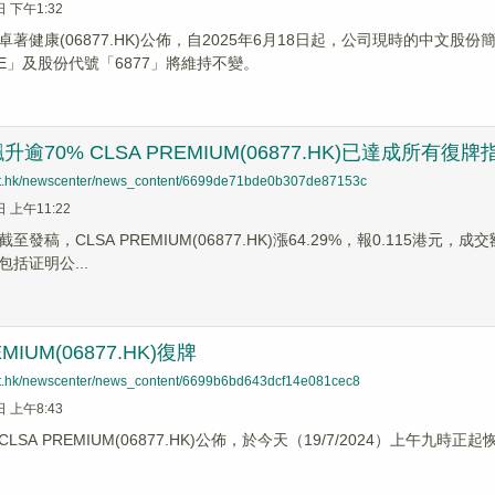
日 下午1:32
卓著健康(06877.HK)公佈，自2025年6月18日起，公司現時的中文
ARE」及股份代號「6877」將維持不變。
逾70% CLSA PREMIUM(06877.HK)已達成所有復牌
net.hk/newscenter/news_content/6699de71bde0b307de87153c
日 上午11:22
至發稿，CLSA PREMIUM(06877.HK)漲64.29%，報0.115
括证明公...
EMIUM(06877.HK)復牌
net.hk/newscenter/news_content/6699b6bd643dcf14e081cec8
日 上午8:43
SA PREMIUM(06877.HK)公佈，於今天（19/7/2024）上午九時正