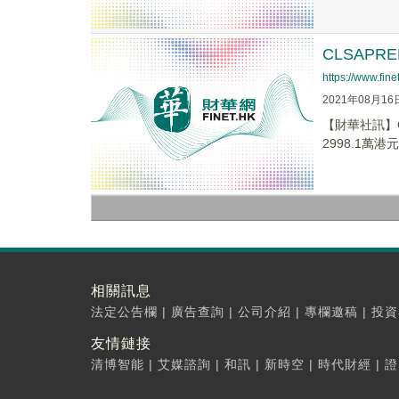
CLSAPR
https://www.fi
2021年08月16
【財華社訊】C
2998.1萬港元
相關訊息
法定公告欄
|
廣告查詢
|
公司介紹
|
專欄邀稿
|
投資
友情鏈接
清博智能
|
艾媒諮詢
|
和訊
|
新時空
|
時代財經
|
證