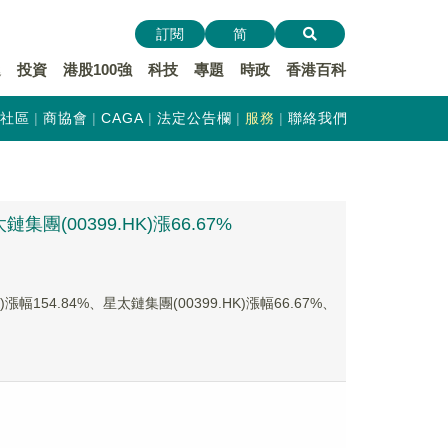
訂閱
简
遞
投資
港股100強
科技
專題
時政
香港百科
社區
商協會
CAGA
法定公告欄
服務
聯絡我們
團(00399.HK)漲66.67%
54.84%、星太鏈集團(00399.HK)漲幅66.67%、