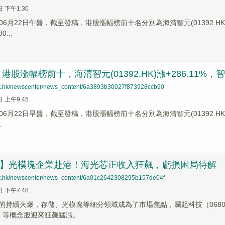
日 下午1:30
6月22日午盤，截至發稿，港股漲幅榜前十名分別為海清智元(01392.HK)漲幅+
...
股漲幅榜前十，海清智元(01392.HK)漲+286.11%，智譜(0
net.hk/newscenter/news_content/6a3893b30027f873928ccb90
日 上午9:45
6月22日早盤，截至發稿，港股漲幅榜前十名分別為海清智元(01392.HK)漲幅+
.
前哨】光模塊企業赴港！海光芯正收入狂飆，虧損困局待解
net.hk/newscenter/news_content/6a01c2642308295b157de04f
日 下午7:48
域的持續火爆，存儲、光模塊等細分領域成為了市場焦點，瀾起科技（06809.
HK）等概念股迎來狂飆猛漲。