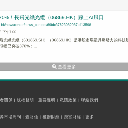
70%！長飛光纖光纜（06869.HK）踩上AI風口
net.hk/newscenter/news_content/69fdc37623082987cff13598
日 下午7:00
光纖光纜（601869.SH）（06869.HK）是港股市場最具爆發力的科
幅已突破370%；...
查看更多
者關係
|
版權聲明
|
重要聲明
|
私隱政策
|
聯絡我們
券市場周刊
|
壹財信
|
權衡財經
|
攬富財經
|
更多...