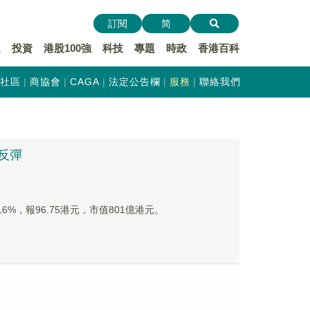
訂閱
简
遞
投資
港股100強
科技
專題
時政
香港百科
社區
商協會
CAGA
法定公告欄
服務
聯絡我們
反彈
6%，報96.75港元，市值801億港元。