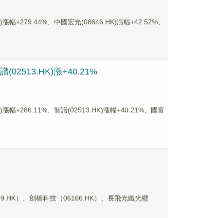
279.44%、中國宏光(08646.HK)漲幅+42.52%、
2513.HK)漲+40.21%
286.11%、智譜(02513.HK)漲幅+40.21%、國富
HK）、劍橋科技（06166.HK）、長飛光纖光纜