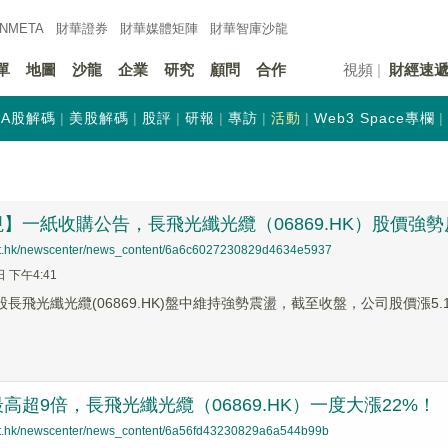
INMETA
財華證券
財華
媒體矩陣
財華
智庫沙龍
單
地圖
沙龍
企業
研究
顧問
合作
視頻
財經速
A股解碼
美股解碼
股評
研報
專訪
活動
Web3 Space專欄
】一紙收購公告，長飛光纖光纜（06869.HK）股價強勢
net.hk/newscenter/news_content/6a6c6027230829d4634e5937
日 下午4:41
股長飛光纖光纜(06869.HK)盤中維持強勢震盪，截至收盤，公司股價漲5.1
高超9倍，長飛光纖光纜（06869.HK）一度大漲22%！
net.hk/newscenter/news_content/6a56fd43230829a6a544b99b