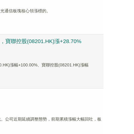
成為光通信板塊核心領漲標的。
聯控股(08201.HK)漲+28.70%
漲幅+100.00%、寶聯控股(08201.HK)漲幅
10億港元。公司近期延續調整態勢，前期累積漲幅大幅回吐，板