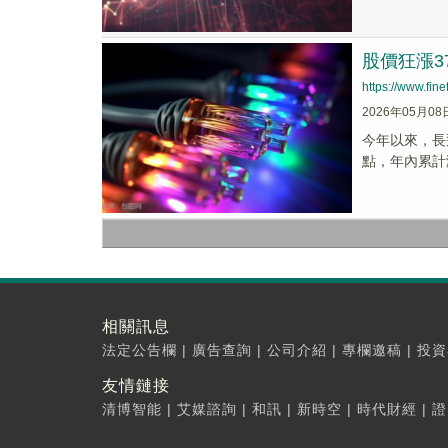
股價狂漲3
https://www.fi
2026年05月08
今年以來，長飛
點，年內累計漲
相關訊息
法定公告欄
|
廣告查詢
|
公司介紹
|
專欄邀稿
|
投資
友情鏈接
清博智能
|
艾媒諮詢
|
和訊
|
新時空
|
時代財經
|
證