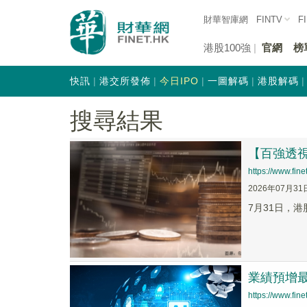
財華智庫網
FINTV
F
港股100強
官網
榜
快訊
港交所發佈
今日IPO
一圖解碼
港股解碼
搜尋結果
【百強透視
https://www.fi
2026年07月31
7月31日，港
業績預增最
https://www.fi