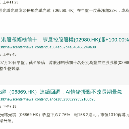
日 上午11:23
全球光纖光纜龍頭長飛光纖光纜（06869.HK）在早盤一度暴漲超22%，
股漲幅榜前十，豐展控股股權(02980.HK)漲+100.00%，寶
net.hk/newscenter/news_content/6a504eb52b4a545451249a38
日 上午9:45
7月10日早盤，截至發稿，港股漲幅榜前十名分別為豐展控股股權(02980.HK)
格生物醫藥-...
纜（06869.HK）連續回調，AI情緒擾動不改長期景氣
net.hk/newscenter/news_content/6a4ce1852308299332100b93
日 下午7:19
光纖光纜（06869.HK）收盤下跌7.76%，報158.2港元，市值13
緒升溫。