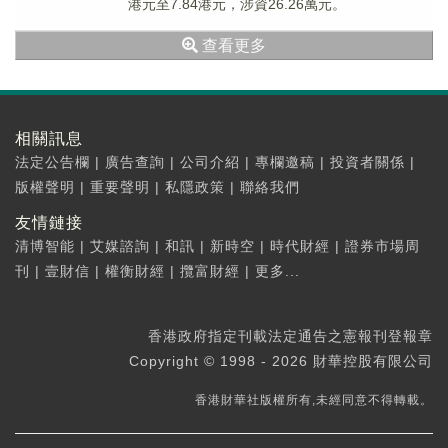
港元至7.84港元，涉資26.26萬元。
查看更多
相關訊息
法定公告欄
|
廣告查詢
|
公司介紹
|
專欄邀稿
|
投資者關係
|
版權聲明
|
重要聲明
|
私隱政策
|
聯絡我們
友情鏈接
清博智能
|
艾媒諮詢
|
和訊
|
新時空
|
時代財經
|
證券市場周
刊
|
壹財信
|
權衡財經
|
攬富財經
|
更多...
香港政府指定刊載法定通告之憲報刊登報章
Copyright © 1998 - 2026 財華控股有限公司
香港財華社版權所有,未經同意不得轉載。