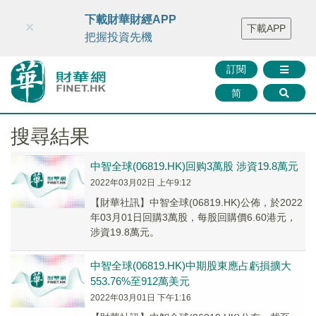
財華智庫網
FINTV
FINMETA
財華證券
媒體矩陣
下載財華財經APP
×
下載APP
智庫沙龍
聯絡我們
把握投資先機
訂閱
简
搜尋結果
中智全球(06819.HK)回购3萬股 涉資19.8萬元
2022年03月02日 上午9:12
【財華社訊】中智全球(06819.HK)公佈，於2022
年03月01日回購3萬股，每股回購價6.60港元，
涉資19.8萬元。
中智全球(06819.HK)中期股東應占虧損擴大
553.76%至912萬美元
2022年03月01日 下午1:16