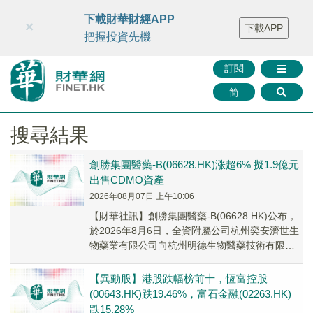
財華智庫網
FINTV
FINMETA
財華證券
媒體矩陣
下載財華財經APP
×
下載APP
智庫沙龍
聯絡我們
把握投資先機
訂閱
简
搜尋結果
創勝集團醫藥-B(06628.HK)涨超6% 擬1.9億元
出售CDMO資產
2026年08月07日 上午10:06
【財華社訊】創勝集團醫藥-B(06628.HK)公布，
於2026年8月6日，全資附屬公司杭州奕安濟世生
物藥業有限公司向杭州明德生物醫藥技術有限公
司出售CDMO資產，總代價為人民幣...
【異動股】港股跌幅榜前十，恆富控股
(00643.HK)跌19.46%，富石金融(02263.HK)
跌15.28%