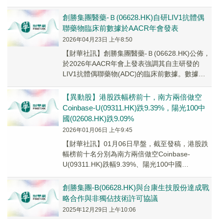
創勝集團醫藥-Ｂ(06628.HK)自研LIV1抗體偶
聯藥物臨床前數據於AACR年會發表
2026年04月23日 上午8:50
【財華社訊】創勝集團醫藥-Ｂ(06628.HK)公佈，
於2026年AACR年會上發表強調其自主研發的
LIV1抗體偶聯藥物(ADC)的臨床前數據。數據顯
示出強大的抗腫瘤活性、差異 ...
【異動股】港股跌幅榜前十，南方兩倍做空
Coinbase-U(09311.HK)跌9.39%，陽光100中
國(02608.HK)跌9.09%
2026年01月06日 上午9:45
【財華社訊】01月06日早盤，截至發稿，港股跌
幅榜前十名分別為南方兩倍做空Coinbase-
U(09311.HK)跌幅9.39%、陽光100中國
(02608.HK)跌幅9.09%...
創勝集團-B(06628.HK)與台康生技股份達成戰
略合作與非獨佔技術許可協議
2025年12月29日 上午10:06