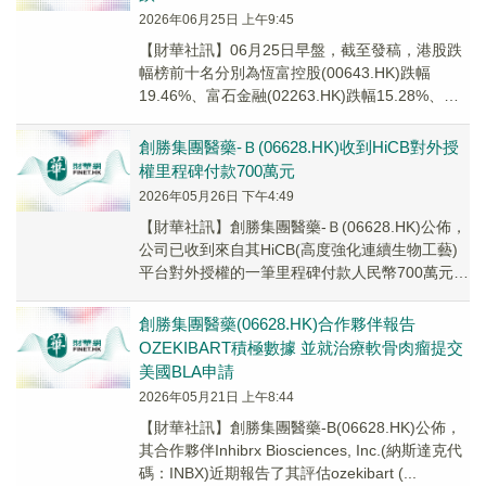
2026年06月25日 上午9:45
【財華社訊】06月25日早盤，截至發稿，港股跌
幅榜前十名分別為恆富控股(00643.HK)跌幅
19.46%、富石金融(02263.HK)跌幅15.28%、創
勝集團醫藥-B(066...
創勝集團醫藥-Ｂ(06628.HK)收到HiCB對外授
權里程碑付款700萬元
2026年05月26日 下午4:49
【財華社訊】創勝集團醫藥-Ｂ(06628.HK)公佈，
公司已收到來自其HiCB(高度強化連續生物工藝)
平台對外授權的一筆里程碑付款人民幣700萬元，
同時其CDMO業務亦取得重大進...
創勝集團醫藥(06628.HK)合作夥伴報告
OZEKIBART積極數據 並就治療軟骨肉瘤提交
美國BLA申請
2026年05月21日 上午8:44
【財華社訊】創勝集團醫藥-B(06628.HK)公佈，
其合作夥伴Inhibrx Biosciences, Inc.(納斯達克代
碼：INBX)近期報告了其評估ozekibart (...