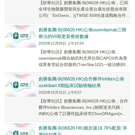
【財華社訊】創勝集團-B(06628.HK)公佈，已與
全球生物製藥開發與生產企業台康生技股份有限
公司(「EirGenix」)(TWSE:6589)達成戰略合作與
非獨佔技術許可協議...
創勝集團-B(06628.HK)公佈osemitamab三聯
療法的I/II期更新療效數據
2025年12月05日 上午10:54
【財華社訊】創勝集團-B(06628.HK)公佈，
osemitamab聯合納武利尤單抗與CAPOX作為胃
或胃食管結合部腺癌(TranStar102)一線治療的I/II
期臨床試驗(...
創勝集團-B(06628.HK)合作夥伴Inhibrx公佈
ozekibart II期臨床試驗積極結果
2025年10月31日 上午9:57
【財華社訊】創勝集團-B(06628.HK)公佈，合作
夥伴Inhibrx Biosciences, Inc.(納斯達克代碼：
INBX)公佈了註冊性臨床研究ChonDRAgon(n...
創勝集團-B(06628.HK)擬折讓18.76%配股 淨
籌5934萬元