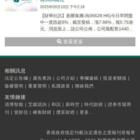
2025年09月10日 下午2:18
【財華社訊】創勝集團-B(06628.HK)今日早間盤
中一度跌超9%，截至發稿，漲7.88%，報5.75港
元。消息面上，該公司公佈，公司擬配售1440萬
股，佔經擴大已發行股份總數...
查看更多
相關訊息
法定公告欄
|
廣告查詢
|
公司介紹
|
專欄邀稿
|
投資者關係
|
版權聲明
|
重要聲明
|
私隱政策
|
聯絡我們
友情鏈接
清博智能
|
艾媒諮詢
|
和訊
|
新時空
|
時代財經
|
證券市場周
刊
|
壹財信
|
權衡財經
|
攬富財經
|
更多...
香港政府指定刊載法定通告之憲報刊登報章