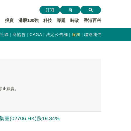
訂閱
简
遞
投資
港股100強
科技
專題
時政
香港百科
社區
商協會
CAGA
法定公告欄
服務
聯絡我們
暫停止買賣。
02706.HK)跌19.34%