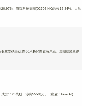
97%、海致科技集團(02706.HK)跌幅19.34%、大昌
的兩個主要碼頭)之間60米長的閒置海岸線。集團擬於取得
元。成交1123萬股，涉資555萬元。（出處：FinetAI）