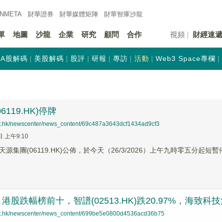
INMETA
財華證券
財華
媒體矩陣
財華
智庫沙龍
單
地圖
沙龍
企業
研究
顧問
合作
視頻
財經速
A股解碼
美股解碼
股評
研報
專訪
活動
Web3 Space專欄
6119.HK)停牌
net.hk/newscenter/news_content/69c487a3643dcf1434ad9cf3
日 上午9:10
源集團(06119.HK)公佈，於今天（26/3/2026）上午九時零五分起短
股跌幅榜前十，智譜(02513.HK)跌20.97%，海致科技集團(
net.hk/newscenter/news_content/699be5e0800d4536acd36b75