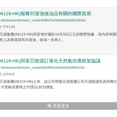
06119-HK)擬夥邱達強做油品有關的國際貿易
net.hk/newscenter/news_content/5f8a7b34bde0b30d4618b5b3
日 下午1:03
天源集團(06119-HK)與富地中國於10月9日訂立的聯營契據，其內
有人為香港居民邱達強，彼為一名商人。
06119-HK)與富亞能源訂液化天然氣供應框架協議
net.hk/newscenter/news_content/5d3f926cbde0b3092fb6321b
日 上午8:41
天源集團(06119-HK)公布，該公司間接全資附屬公司天源能源投資與
天然氣供應商之代理)以折扣價提...
查看更多