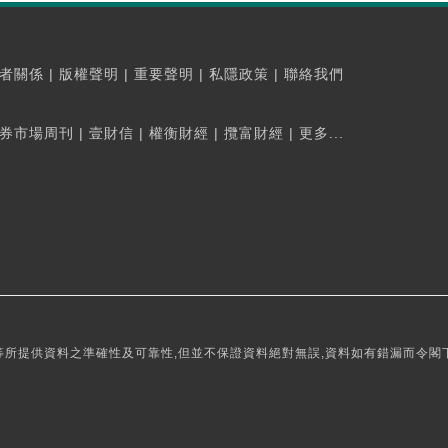
者關係
|
版權聲明
|
重要聲明
|
私隱政策
|
聯絡我們
券市場周刊
|
壹財信
|
權衡財經
|
攬富財經
|
更多...
所提供資料之準確性及可靠性,但並不保證資料絕對無誤,資料如有錯漏而令閣