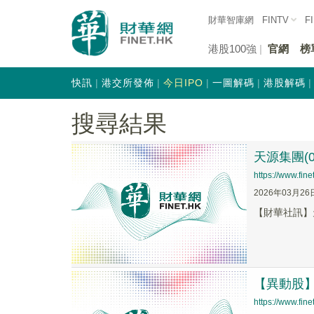
財華智庫網
FINTV
F
港股100強
官網
榜
快訊
港交所發佈
今日IPO
一圖解碼
港股解碼
搜尋結果
天源集團(0
https://www.fi
2026年03月26
【財華社訊】天
【異動股】港
https://www.fi