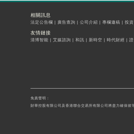
相關訊息
法定公告欄
|
廣告查詢
|
公司介紹
|
專欄邀稿
|
投資
友情鏈接
清博智能
|
艾媒諮詢
|
和訊
|
新時空
|
時代財經
|
證
免責聲明：
財華控股有限公司及香港聯合交易所有限公司將盡力確保彼等