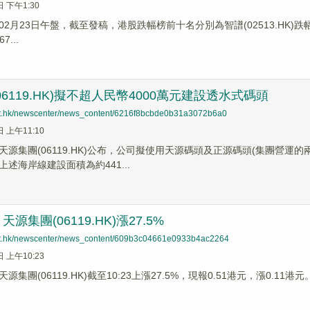
日 下午1:30
2月23日午盤，截至發稿，港股跌幅榜前十名分別為智譜(02513.HK)跌幅20.
7...
06119.HK)擬不超人民幣4000萬元建設透水式碼頭
net.hk/newscenter/news_content/6216f8bcbde0b31a3072b6a0
日 上午11:10
天源集團(06119.HK)公布，公司擬使用天源碼頭及正源碼頭(集團營運
述海岸線建設面積為約441...
源集團(06119.HK)漲27.5%
net.hk/newscenter/news_content/609b3c04661e0933b4ac2264
日 上午10:23
集團(06119.HK)截至10:23上漲27.5%，現報0.51港元，漲0.11港