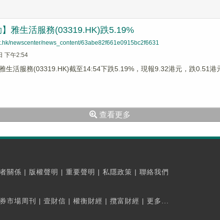
雅生活服務(03319.HK)跌5.19%
net.hk/newscenter/news_content/63abe82f661e0915bc2f6631
日 下午2:54
生活服務(03319.HK)截至14:54下跌5.19%，現報9.32港元，跌0.
查看更多
者關係
|
版權聲明
|
重要聲明
|
私隱政策
|
聯絡我們
券市場周刊
|
壹財信
|
權衡財經
|
攬富財經
|
更多...