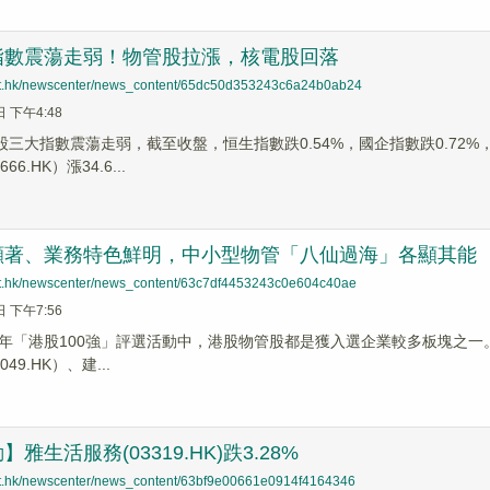
指數震蕩走弱！物管股拉漲，核電股回落
net.hk/newscenter/news_content/65dc50d353243c6a24b0ab24
日 下午4:48
港股三大指數震蕩走弱，截至收盤，恒生指數跌0.54%，國企指數跌0.72
6.HK）漲34.6...
顯著、業務特色鮮明，中小型物管「八仙過海」各顯其能
net.hk/newscenter/news_content/63c7df4453243c0e604c40ae
日 下午7:56
「港股100強」評選活動中，港股物管股都是獲入選企業較多板塊之一。如碧桂園
49.HK）、建...
雅生活服務(03319.HK)跌3.28%
net.hk/newscenter/news_content/63bf9e00661e0914f4164346