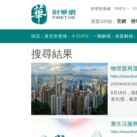
財華智庫網
FINTV
F
港股100強
官網
榜
快訊
港交所發佈
今日IPO
一圖解碼
港股解碼
搜尋結果
物管股再
https://www.fi
2025年08月18
8月18日，港
港元/股，截至
雅生活服務(
https://www.fi