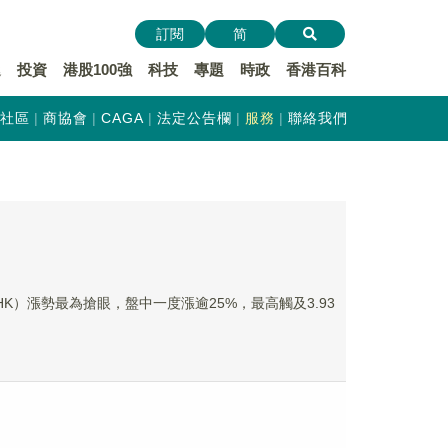
訂閱
简
遞
投資
港股100強
科技
專題
時政
香港百科
社區
商協會
CAGA
法定公告欄
服務
聯絡我們
HK）漲勢最為搶眼，盤中一度漲逾25%，最高觸及3.93