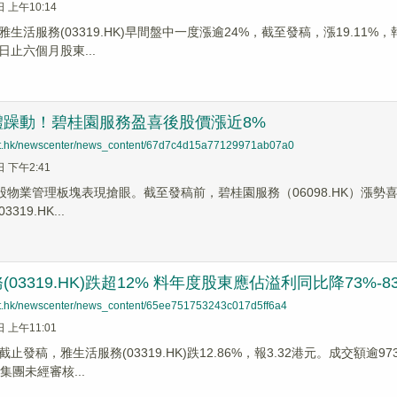
日 上午10:14
生活服務(03319.HK)早間盤中一度漲逾24%，截至發稿，漲19.11
0日止六個月股東...
體躁動！碧桂園服務盈喜後股價漲近8%
net.hk/newscenter/news_content/67d7c4d15a77129971ab07a0
日 下午2:41
股物業管理板塊表現搶眼。截至發稿前，碧桂園服務（06098.HK）漲勢喜人，
19.HK...
03319.HK)跌超12% 料年度股東應佔溢利同比降73%-8
net.hk/newscenter/news_content/65ee751753243c017d5ff6a4
日 上午11:01
止發稿，雅生活服務(03319.HK)跌12.86%，報3.32港元。成交額逾
集團未經審核...