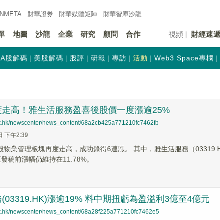
INMETA
財華證券
財華
媒體矩陣
財華
智庫沙龍
單
地圖
沙龍
企業
研究
顧問
合作
視頻
財經速
A股解碼
美股解碼
股評
研報
專訪
活動
Web3 Space專欄
度走高！雅生活服務盈喜後股價一度漲逾25%
net.hk/newscenter/news_content/68a2cb425a771210fc7462fb
日 下午2:39
股物業管理板塊再度走高，成功錄得6連漲。 其中，雅生活服務（03319.
發稿前漲幅仍維持在11.78%。
03319.HK)漲逾19% 料中期扭虧為盈溢利3億至4億元
net.hk/newscenter/news_content/68a28f225a771210fc7462e5