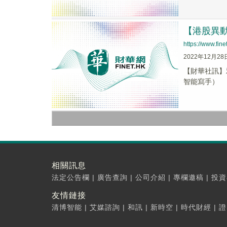
【港股異動】
https://www.fi
2022年12月28
【財華社訊】雅
智能寫手）
相關訊息
法定公告欄
|
廣告查詢
|
公司介紹
|
專欄邀稿
|
投資
友情鏈接
清博智能
|
艾媒諮詢
|
和訊
|
新時空
|
時代財經
|
證