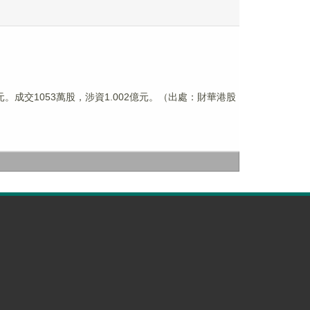
51港元。成交1053萬股，涉資1.002億元。（出處：財華港股