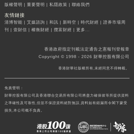
版權聲明
|
重要聲明
|
私隱政策
|
聯絡我們
友情鏈接
清博智能
|
艾媒諮詢
|
和訊
|
新時空
|
時代財經
|
證券市場周
刊
|
壹財信
|
權衡財經
|
攬富財經
|
更多...
香港政府指定刊載法定通告之憲報刊登報章
Copyright © 1998 - 2026 財華控股有限公司
香港財華社版權所有,未經同意不得轉載。
免責聲明：
財華控股有限公司及香港聯合交易所有限公司將盡力確保彼等所提供資料
之準確性及可靠性,但並不保證資料絕對無誤,資料如有錯漏而令閣下蒙受
損失,本公司概不負責。