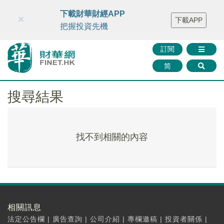
財華智庫網
FINTV
FINMETA
財華證券
媒體矩陣
下載財華財經APP
×
下載APP
智庫沙龍
聯絡我們
把握投資先機
訂閱
简
搜尋結果
找不到相關的內容
相關訊息
法定公告欄
|
廣告查詢
|
公司介紹
|
專欄邀稿
|
投資者關係
|