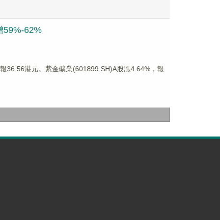
59%-62%
.56港元。紫金礦業(601899.SH)A股漲4.64%，報