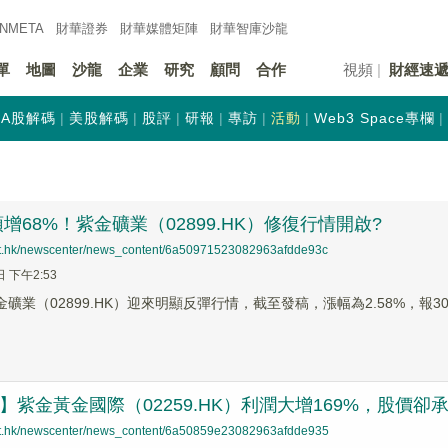
INMETA
財華證券
財華
媒體矩陣
財華
智庫沙龍
單
地圖
沙龍
企業
研究
顧問
合作
視頻
財經速
A股解碼
美股解碼
股評
研報
專訪
活動
Web3 Space專欄
增68%！紫金礦業（02899.HK）修復行情開啟?
net.hk/newscenter/news_content/6a50971523082963afdde93c
日 下午2:53
金礦業（02899.HK）迎來明顯反彈行情，截至發稿，漲幅為2.58%，報30
蹤】紫金黃金國際（02259.HK）利潤大增169%，股價卻
net.hk/newscenter/news_content/6a50859e23082963afdde935