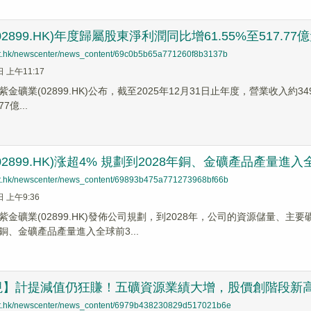
2899.HK)年度歸屬股東淨利潤同比增61.55%至517.77億
net.hk/newscenter/news_content/69c0b5b65a771260f8b3137b
日 上午11:17
金礦業(02899.HK)公布，截至2025年12月31日止年度，營業收入約349
7億...
02899.HK)涨超4% 規劃到2028年銅、金礦產品產量進入
net.hk/newscenter/news_content/69893b475a771273968bf66b
日 上午9:36
紫金礦業(02899.HK)發佈公司規劃，到2028年，公司的資源儲量、
銅、金礦產品產量進入全球前3...
視】計提減值仍狂賺！五礦資源業績大增，股價創階段新
net.hk/newscenter/news_content/6979b438230829d517021b6e