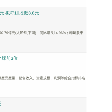
元 拟每10股派3.8元
0.79億元(人民幣,下同)，同比增長14.96%；歸屬股東
全球前3位
主要礦產品產量、銷售收入、資產規模、利潤等綜合指標排名
高