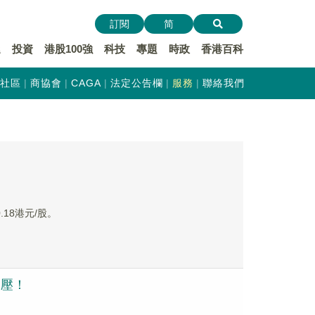
訂閱
简
遞
投資
港股100強
科技
專題
時政
香港百科
社區
商協會
CAGA
法定公告欄
服務
聯絡我們
.18港元/股。
承壓！