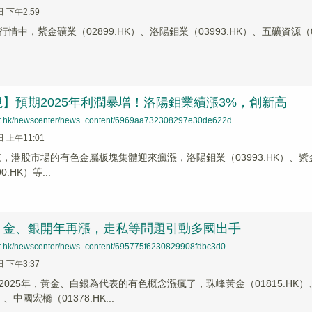
日 下午2:59
情中，紫金礦業（02899.HK）、洛陽鉬業（03993.HK）、五礦資源（
】預期2025年利潤暴增！洛陽鉬業續漲3%，創新高
net.hk/newscenter/news_content/6969aa732308297e30de622d
日 上午11:01
來，港股市場的有色金屬板塊集體迎來瘋漲，洛陽鉬業（03993.HK）、紫金礦
.HK）等...
！金、銀開年再漲，走私等問題引動多國出手
net.hk/newscenter/news_content/695775f6230829908fdbc3d0
日 下午3:37
025年，黃金、白銀為代表的有色概念漲瘋了，珠峰黃金（01815.HK）、
）、中國宏橋（01378.HK...