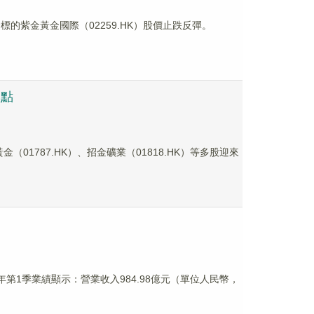
標的紫金黃金國際（02259.HK）股價止跌反彈。
焦點
01787.HK）、招金礦業（01818.HK）等多股迎來
年第1季業績顯示：營業收入984.98億元（單位人民幣，