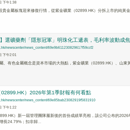
日 下午1:38
港股貴金屬板塊迎來修復行情，從紫金礦業（02899.HK）分拆上市的純黃金
速遞】選礦藥劑「隱形冠軍」明珠化工遞表，毛利率波動成
net.hk/newscenter/news_content/69e9b611230829617f59ccf2
日 下午2:01
、有色金屬概念是資本市場的大熱點，紫金礦業（02899.HK）、山東黃金（
2899.HK）2026年第1季財報有何看點
net.hk/newscenter/news_content/69e85bab23082919f5831910
日 下午1:22
2899.HK）新一屆管理團隊履新後的首份成績單亮相，該公司公布的2026
長24.79%；扣非歸...