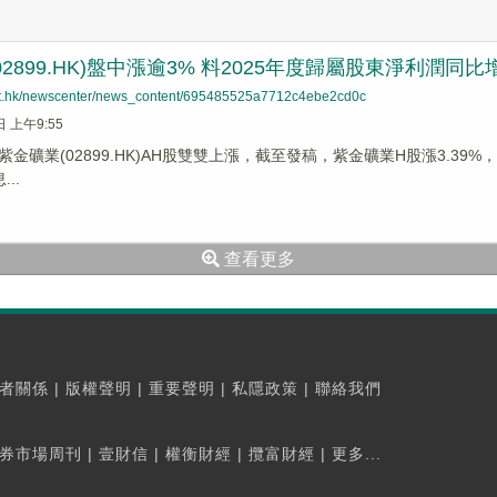
2899.HK)盤中漲逾3% 料2025年度歸屬股東淨利潤同比增
net.hk/newscenter/news_content/695485525a7712c4ebe2cd0c
日 上午9:55
金礦業(02899.HK)AH股雙雙上漲，截至發稿，紫金礦業H股漲3.39%，報36
...
查看更多
者關係
|
版權聲明
|
重要聲明
|
私隱政策
|
聯絡我們
券市場周刊
|
壹財信
|
權衡財經
|
攬富財經
|
更多...