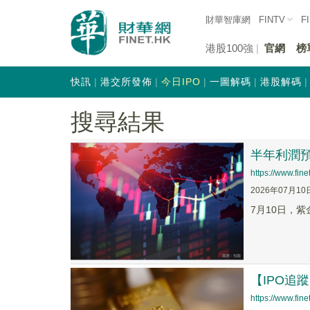
財華智庫網
FINTV
F
港股100強
官網
榜
快訊
港交所發佈
今日IPO
一圖解碼
港股解碼
搜尋結果
半年利潤預
https://www.fi
2026年07月10
7月10日，紫
【IPO追
https://www.fi