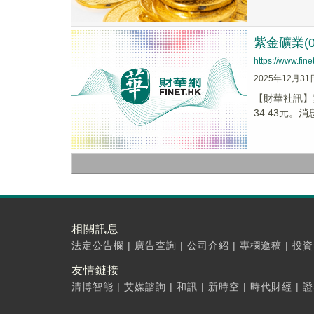
紫金礦業(0
https://www.fi
2025年12月31
【財華社訊】紫
34.43元。消息
相關訊息
法定公告欄
|
廣告查詢
|
公司介紹
|
專欄邀稿
|
投資
友情鏈接
清博智能
|
艾媒諮詢
|
和訊
|
新時空
|
時代財經
|
證