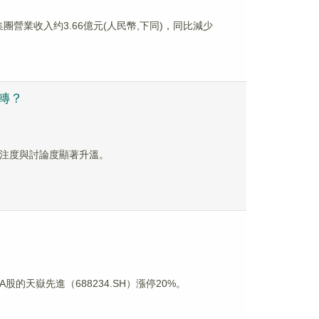
集團營業收入约3.66億元(人民幣,下同)，同比減少
反轉？
場關注度與討論度顯著升溫。
股的天嶽先進（688234.SH）漲停20%。