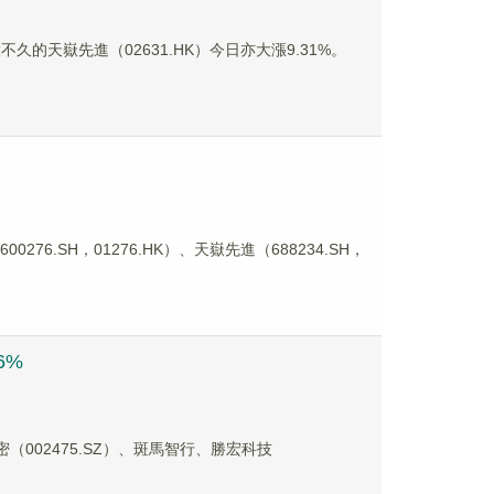
不久的天嶽先進（02631.HK）今日亦大漲9.31%。
76.SH，01276.HK）、天嶽先進（688234.SH，
6%
密（002475.SZ）、斑馬智行、勝宏科技