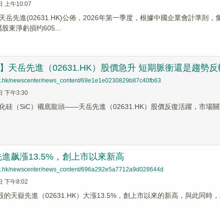
日 上午10:07
天岳先進(02631.HK)公佈，2026年第一季度，根據中國企業會計準則，
屬股東淨虧損约605...
蹤】天岳先進（02631.HK）股價急升 短期脈衝還是趨勢
net.hk/newscenter/news_content/69e1e1e0230829b87c40fb63
日 下午3:30
化硅（SiC）襯底龍頭——天岳先進（02631.HK）股價反復活躍，市
進飙漲13.5%，創上市以來新高
net.hk/newscenter/news_content/696a292e5a7712a9d028644d
日 下午8:02
股的天嶽先進（02631.HK）大漲13.5%，創上市以來的新高，與此同時，A