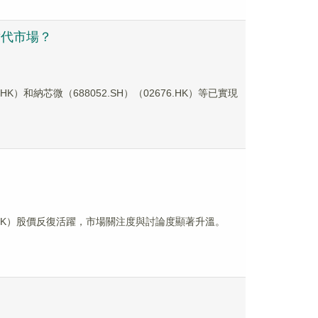
替代市場？
K）和納芯微（688052.SH）（02676.HK）等已實現
.HK）股價反復活躍，市場關注度與討論度顯著升溫。