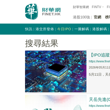
財華智庫網
FINTV
F
港股100強
官網
榜
快訊
港交所發佈
今日IPO
一圖解碼
港股解碼
搜尋結果
【IPO追
https://www.fi
2026年05月11
5月11日，天
天岳先進(0
https://www.fi