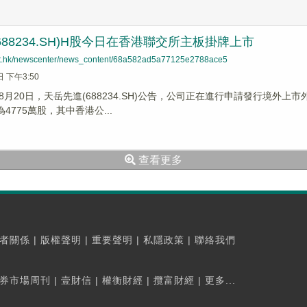
688234.SH)H股今日在香港聯交所主板掛牌上市
net.hk/newscenter/news_content/68a582ad5a77125e2788ace5
日 下午3:50
8月20日，天岳先進(688234.SH)公告，公司正在進行申請發行境外上
4775萬股，其中香港公...
查看更多
者關係
|
版權聲明
|
重要聲明
|
私隱政策
|
聯絡我們
券市場周刊
|
壹財信
|
權衡財經
|
攬富財經
|
更多...