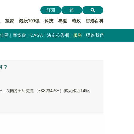
訂閱
简
遞
投資
港股100強
科技
專題
時政
香港百科
社區
商協會
CAGA
法定公告欄
服務
聯絡我們
何？
，A股的天岳先進（688234.SH）亦大漲近14%。