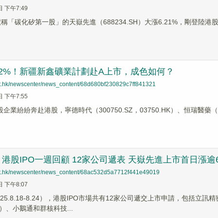
日 下午7:49
號稱「碳化矽第一股」的天嶽先進（688234.SH）大漲6.21%，剛登陸港股
2%！新疆新鑫礦業計劃赴A上市，成色如何？
net.hk/newscenter/news_content/68d680bf230829c7ff841321
日 下午7:55
業紛紛奔赴港股，寧德時代（300750.SZ，03750.HK）、恒瑞醫藥（6002
港股IPO一週回顧 12家公司遞表 天嶽先進上市首日漲逾
net.hk/newscenter/news_content/68ac532d5a7712f441e49019
日 下午8:07
25.8.18-8.24），港股IPO市場共有12家公司遞交上市申請，包括立訊精
SZ）、小鵝通和群核科技...