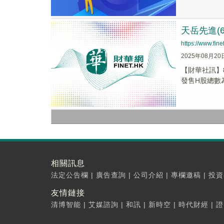
天岳先進(
https://www.fi
2025年08月20
【財華社訊】
發售H股總數為
相關訊息
法定公告欄
|
廣告查詢
|
公司介紹
|
專欄邀稿
|
投資
友情鏈接
清博智能
|
艾媒諮詢
|
和訊
|
新時空
|
時代財經
|
證