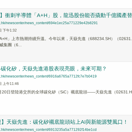
哨】衝刺半導體「A+H」股，龍迅股份能否撬動千億國產
net.hk/newscenter/news_content/694e1ec25a771229e42b8291
日 下午1:32
+H」上市熱潮持續升溫。今年以來，天嶽先進（688234.SH）（02631.H
集團（6...
引爆碳化矽，天嶽先進港股表現亮眼，未來可期？
net.hk/newscenter/news_content/6916a6765a7712fc7e7b0419
日 上午11:46
月20日登陸港交所的全球碳化矽（SiC）襯底龍頭——天嶽先進（02631
視】天嶽先進：碳化矽襯底龍頭站上AI與新能源雙風口！
net.hk/newscenter/news_content/6913235a5a771292f14be1cd