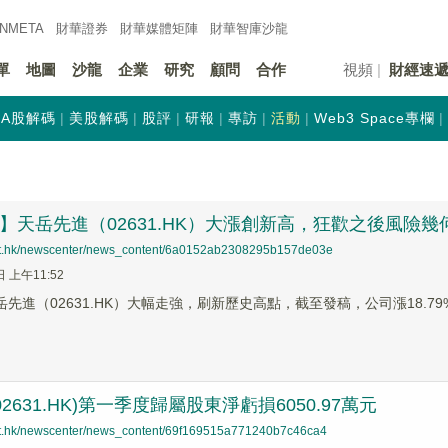
INMETA
財華證券
財華
媒體矩陣
財華
智庫沙龍
單
地圖
沙龍
企業
研究
顧問
合作
視頻
財經速
A股解碼
美股解碼
股評
研報
專訪
活動
Web3 Space專欄
蹤】天岳先進（02631.HK）大漲創新高，狂歡之後風險幾
net.hk/newscenter/news_content/6a0152ab2308295b157de03e
日 上午11:52
岳先進（02631.HK）大幅走強，刷新歷史高點，截至發稿，公司漲18.79%
2631.HK)第一季度歸屬股東淨虧損6050.97萬元
net.hk/newscenter/news_content/69f169515a771240b7c46ca4