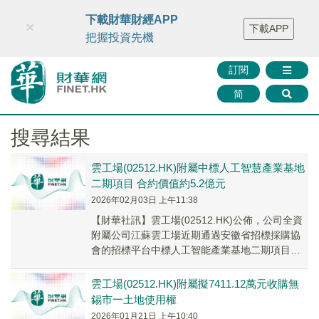
財華智庫網
FINTV
FINMETA
財華證券
媒體矩陣
下載財華財經APP
×
下載APP
智庫沙龍
聯絡我們
把握投資先機
訂閱
简
搜尋結果
雲工場(02512.HK)附屬中標人工智慧產業基地
二期項目 合約價值約5.2億元
2026年02月03日 上午11:38
​【財華社訊】雲工場(02512.HK)公佈，公司全資
附屬公司江蘇雲工場近期通過安徽省招標採購協
會的招標平台中標人工智能產業基地二期項目。
隨後，於2026年1月30日，江蘇雲工場...
雲工場(02512.HK)附屬擬7411.12萬元收購無
錫市一土地使用權
2026年01月21日 上午10:40