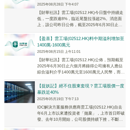
2025年08月28日 下午4:07
【財華社訊】雲工場(02512.HK)今日盤中持續走
低，一度跌逾8%，臨近尾盤拉漲超2%。消息面
上，該公司昨日公佈，截至2025年6月30日止六
個月，集團收益約4.07億元(人民...
【盈喜】雲工場(02512.HK)料中期溢利增加至
1400萬-1600萬元
2025年08月15日 上午11:01
【財華社訊】雲工場(02512.HK)公佈，預期截至
2025年6月30日止六個月將錄得公司擁有人應佔
綜合溢利介乎1400萬元至1600萬元人民幣，而
2024年同期則錄得公司擁有人...
【捉妖記】經不住股東套現？雲工場股價一度
暴跌近40%
2025年05月19日 下午7:13
IDC解決方案服務供應商雲工場(02512.HK)自去
年6月上市以來遭投資者「抛棄」，上市首日即破
發。去年10月開始，公司股價持續下挫，不斷刷
出歷史新低。