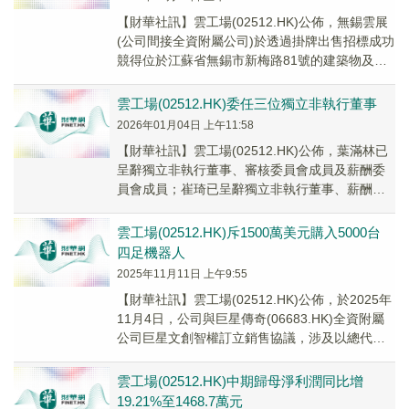
【財華社訊】雲工場(02512.HK)公佈，無錫雲展
(公司間接全資附屬公司)於透過掛牌出售招標成功
競得位於江蘇省無錫市新梅路81號的建築物及地
塊(好萊塢)的土地使用權後，於202...
雲工場(02512.HK)委任三位獨立非執行董事
2026年01月04日 上午11:58
【財華社訊】雲工場(02512.HK)公佈，葉滿林已
呈辭獨立非執行董事、審核委員會成員及薪酬委
員會成員；崔琦已呈辭獨立非執行董事、薪酬委
員會主席、審核委員會成員及提名委員會；趙
竑...
雲工場(02512.HK)斥1500萬美元購入5000台
四足機器人
2025年11月11日 上午9:55
【財華社訊】雲工場(02512.HK)公佈，於2025年
11月4日，公司與巨星傳奇(06683.HK)全資附屬
公司巨星文創智權訂立銷售協議，涉及以總代價
1500萬美元向巨星文創智...
雲工場(02512.HK)中期歸母淨利潤同比增
19.21%至1468.7萬元