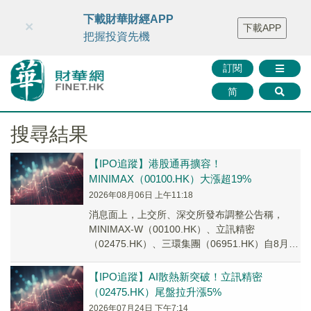
財華智庫網
FINTV
FINMETA
財華證券
媒體矩陣
下載財華財經APP
×
下載APP
智庫沙龍
聯絡我們
把握投資先機
訂閱
简
搜尋結果
【IPO追蹤】港股通再擴容！
MINIMAX（00100.HK）大漲超19%
2026年08月06日 上午11:18
消息面上，上交所、深交所發布調整公告稱，
MINIMAX-W（00100.HK）、立訊精密
（02475.HK）、三環集團（06951.HK）自8月6
日正式納入滬、深港股通標的名單，...
【IPO追蹤】AI散熱新突破！立訊精密
（02475.HK）尾盤拉升漲5%
2026年07月24日 下午7:14