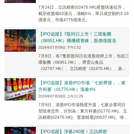
7月24日，立訊精密(02475.HK)尾盤快速拉升，
截至收盤報62港元，漲幅5%，單日成交額約3.19
億港元，市值4775億港元。
【IPO追蹤】7股同日上市！三環集團
（06951.HK）獲機構青睞，股價僅微漲
2026年07月09日 下午1:52
7月9日，有7隻新股同日在港股掛牌上市，包括三
環集團（06951.HK）、齊雲山食品
（02797.HK）、立訊精密（02475.HK）、鼎泰
高科（01377.HK）等。
【IPO追蹤】港股IPO市場「七箭齊發」，東
方科脈（01770.HK）漲逾4%
2026年07月09日 上午11:29
7月9日，港股IPO市場熱度升溫，七家企業同日
登陸港交所，分別為：東方科脈(01770.HK)、立
訊精密(02475.HK)、普源精電(00537.HK)、珞石
機器人(03752...
【IPO追蹤】淨募240億！立訊精密