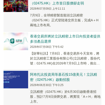
（02475.HK）上市首日股價卻走弱
2026年07月09日 上午11:11
7月9日，全球精密製造龍頭立訊精密
（02475.HK）正式登陸港交所主板，完成A＋H
兩地上市布局。
香港交易所將於立訊精密上市日向投資者提供
多項產品選擇
2026年07月08日 下午5:42
【財華社訊】7月8日，香港交易所今天宣布，將
於立訊精密工業股份有限公司(立訊精密，股份代
號：02475.HK)在2026年7月9日上市時，推出下
列產品和措施，為投資者提供更多選擇...
阿布扎比投資局等基石投15億美元！立訊精
密（02475.HK）啟動招股
2026年06月30日 下午3:25
立訊精密（02475.HK）於6月30日啟動香港招
股，預計7月9日掛牌交易，將實現「A＋H」兩地
上市。