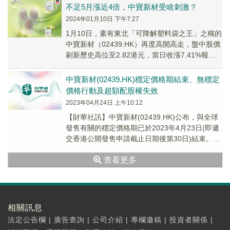
不足5月漲近4倍，中寶新材受啥刺激？
2024年01月10日 下午7:27
1月10日，素有東北「可降解塑料袋之王」之稱的
中寶新材（02439.HK）再度高開高走，盤中股價
刷新歷史高位至2.82港元，當日收漲7.41%報
2.61港元。
中寶新材(02439.HK)穩定價格期結束、無穩定
價格行動及超額配股權失效
2023年04月24日 上午10:12
【財華社訊】中寶新材(02439.HK)公布，與全球
發售有關的穩定價格期已於2023年4月23日(即遞
交香港公開發售申請截止日期後第30日)結束。由
於並無超額配發國際發售的股份，...
查看更多
相關訊息
法定公告欄
|
廣告查詢
|
公司介紹
|
專欄邀稿
|
投資者關係
|