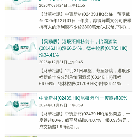
2026年03月24日 上午11:55
【財華社訊】中寶新材(02439.HK)公佈，預期截
至2025年12月31日止年度，錄得歸屬於公司股權
持有人的淨利潤不少於2800萬元(人民幣,下同)，
相比較2024年同期約為1...
【異動股】港股漲幅榜前十，怡園酒業
(08146.HK)漲66.04%，德林控股(01709.HK)
漲34.41%
2025年12月31日 上午9:45
【財華社訊】12月31日早盤，截至發稿，港股漲
幅榜前十名分別為怡園酒業(08146.HK)漲幅
66.04%、德林控股(01709.HK)漲幅34.41%、裕
程物流(08489.H...
中寶新材(02439.HK)尾盤閃崩 一度跌超80%
2024年01月19日 下午3:59
【財華社訊】中寶新材(02439.HK)尾盤閃崩，一
度跌超80%，截至發稿跌64.07%，報0.97港元，
成交額超1.99億港元。