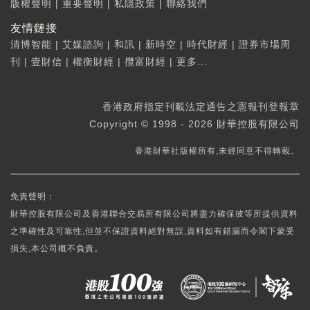
版權聲明
|
重要聲明
|
私隱政策
|
聯絡我們
友情鏈接
清博智能
|
艾媒諮詢
|
和訊
|
新時空
|
時代財經
|
證券市場周
刊
|
壹財信
|
權衡財經
|
攬富財經
|
更多...
香港政府指定刊載法定通告之憲報刊登報章
Copyright © 1998 - 2026 財華控股有限公司
香港財華社版權所有,未經同意不得轉載。
免責聲明：
財華控股有限公司及香港聯合交易所有限公司將盡力確保彼等所提供資料
之準確性及可靠性,但並不保證資料絕對無誤,資料如有錯漏而令閣下蒙受
損失,本公司概不負責。