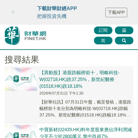
財華智庫網
FINTV
FINMETA
財華證券
媒體矩陣
下載財華財經APP
×
下載APP
智庫沙龍
聯絡我們
把握投資先機
訂閱
简
搜尋結果
【異動股】港股跌幅榜前十，明略科技-
W(02718.HK)跌37.25%，新世紀醫療
(01518.HK)跌18.18%
2026年07月31日 下午1:30
【財華社訊】07月31日午盤，截至發稿，港股跌
幅榜前十名分別為明略科技-W(02718.HK)跌幅
37.25%、新世紀醫療(01518.HK)跌幅18.18%、
美臻集團(0182...
中寶新材(02439.HK)料年度股東應佔淨利潤減
少至不少於2800萬元 盤中跌超7%