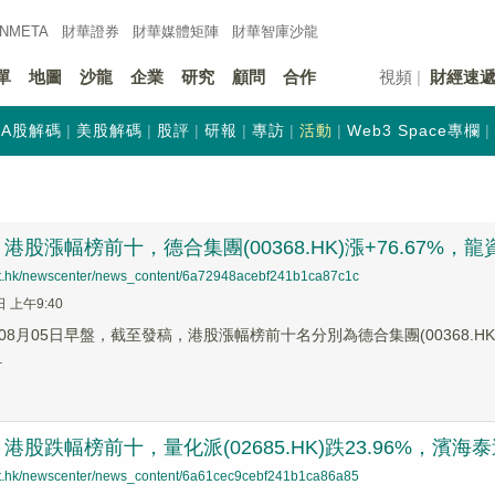
INMETA
財華證券
財華
媒體矩陣
財華
智庫沙龍
單
地圖
沙龍
企業
研究
顧問
合作
視頻
財經速
A股解碼
美股解碼
股評
研報
專訪
活動
Web3 Space專欄
股漲幅榜前十，德合集團(00368.HK)漲+76.67%，龍資源(0
net.hk/newscenter/news_content/6a72948acebf241b1ca87c1c
日 上午9:40
8月05日早盤，截至發稿，港股漲幅榜前十名分別為德合集團(00368.HK)漲幅+
.
股跌幅榜前十，量化派(02685.HK)跌23.96%，濱海泰達物流
net.hk/newscenter/news_content/6a61cec9cebf241b1ca86a85