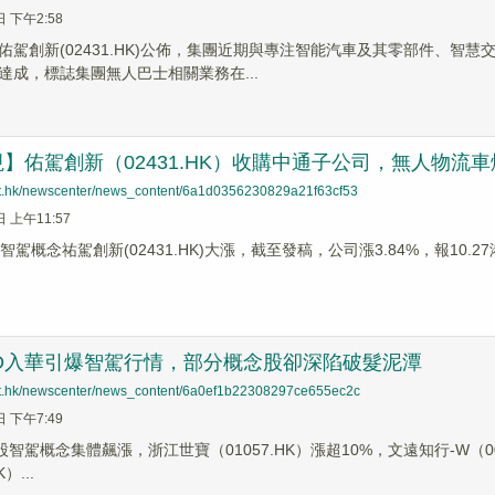
日 下午2:58
佑駕創新(02431.HK)公佈，集團近期與專注智能汽車及其零部件、智
達成，標誌集團無人巴士相關業務在...
】佑駕創新（02431.HK）收購中通子公司，無人物流
net.hk/newscenter/news_content/6a1d0356230829a21f63cf53
日 上午11:57
智駕概念祐駕創新(02431.HK)大漲，截至發稿，公司漲3.84%，報10.27
SD入華引爆智駕行情，部分概念股卻深陷破髮泥潭
net.hk/newscenter/news_content/6a0ef1b22308297ce655ec2c
日 下午7:49
股智駕概念集體飆漲，浙江世寶（01057.HK）漲超10%，文遠知行-W（008
）...