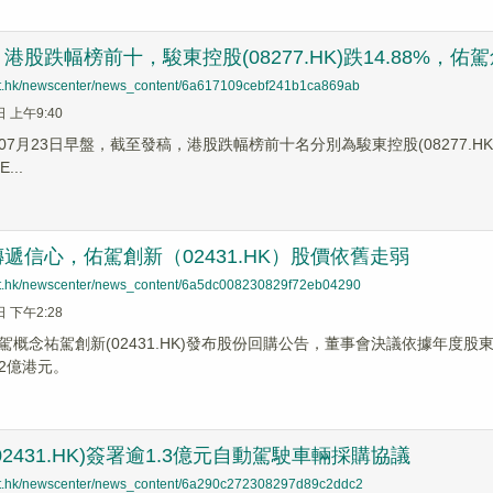
股跌幅榜前十，駿東控股(08277.HK)跌14.88%，佑駕創新(
net.hk/newscenter/news_content/6a617109cebf241b1ca869ab
日 上午9:40
7月23日早盤，截至發稿，港股跌幅榜前十名分別為駿東控股(08277.HK)跌幅1
...
遞信心，佑駕創新（02431.HK）股價依舊走弱
net.hk/newscenter/news_content/6a5dc008230829f72eb04290
日 下午2:28
駕概念祐駕創新(02431.HK)發布股份回購公告，董事會決議依據年度
2億港元。
02431.HK)簽署逾1.3億元自動駕駛車輛採購協議
net.hk/newscenter/news_content/6a290c272308297d89c2ddc2