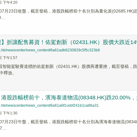
日 下午4:20
7月23日收盤，截至發稿，港股跌幅榜前十名分別為量化派(02685.HK)跌幅23
..
】折讓配售募資！佑駕創新（02431.HK）股價大跌近14
net.hk/newscenter/news_content/6a61adb6230829c5f5c323b6
日 下午1:57
股智能駕駛賽道標的佑駕創新（02431.HK）股價再遭重挫，截至發稿，跌幅
中釋放。
股跌幅榜前十，濱海泰達物流(08348.HK)跌20.00%，天璽曜
net.hk/newscenter/news_content/6a61a6f1cebf241b1ca86a31
日 下午1:30
7月23日午盤，截至發稿，港股跌幅榜前十名分別為濱海泰達物流(08348.HK)跌
...