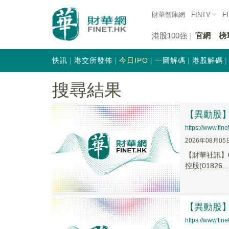
財華智庫網
FINTV
F
港股100強
官網
榜
快訊
港交所發佈
今日IPO
一圖解碼
港股解碼
搜尋結果
【異動股】港
https://www.fi
2026年08月05
【財華社訊】0
控股(01826...
【異動股】港
https://www.fi