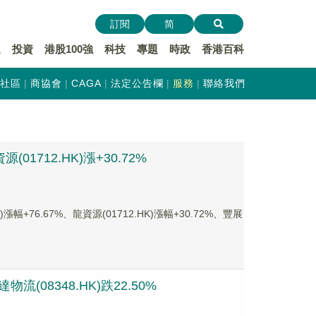
訂閱
简
遞
投資
港股100強
科技
專題
時政
香港百科
社區
商協會
CAGA
法定公告欄
服務
聯絡我們
1712.HK)漲+30.72%
76.67%、龍資源(01712.HK)漲幅+30.72%、豐展
(08348.HK)跌22.50%