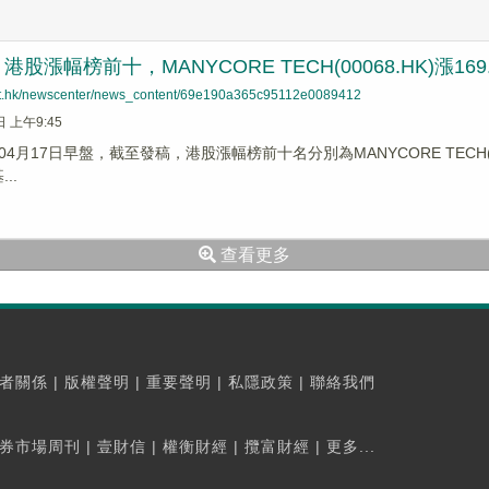
股漲幅榜前十，MANYCORE TECH(00068.HK)漲169.2
net.hk/newscenter/news_content/69e190a365c95112e0089412
日 上午9:45
月17日早盤，截至發稿，港股漲幅榜前十名分別為MANYCORE TECH(0006
..
查看更多
者關係
|
版權聲明
|
重要聲明
|
私隱政策
|
聯絡我們
券市場周刊
|
壹財信
|
權衡財經
|
攬富財經
|
更多...