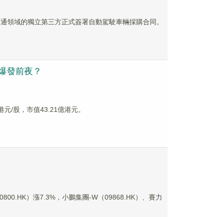
慧交通領域的獨立第三方正式簽署自動駕駛車輛採購合同。
車爆發前夜？
港元/股，市值43.21億港元。
00.HK）漲7.3%，小鵬集團-W（09868.HK）、賽力