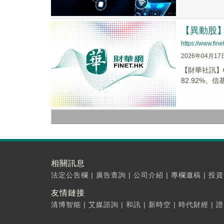
【異動股】港
https://www.fi
2026年04月17
【財華社訊】04
82.92%、信基.
相關訊息
法定公告欄
|
廣告查詢
|
公司介紹
|
專欄邀稿
|
投資
友情鏈接
清博智能
|
艾媒諮詢
|
和訊
|
新時空
|
時代財經
|
證