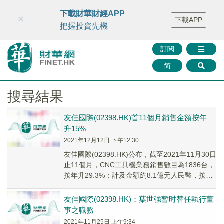
財華智庫網
FINTV
FINMETA
財華證券
媒體矩陣
下載財華財經APP
×
下載APP
智庫沙龍
聯絡我們
把握投資先機
訂閱
简
搜尋結果
友佳國際(02398.HK)首11個月銷售金額按年
升15%
2021年12月12日 下午12:30
友佳國際(02398.HK)公布，截至2021年11月30日
止11個月，CNC工具機業務銷售數目為1836台，
按年升29.3%；計及金額約8.1億元人民幣，按年
升30%；停車設備...
友佳國際(02398.HK)：葉世強暂时替任執行董
事之職務
2021年11月25日 上午9:34