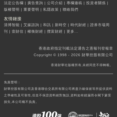
法定公告欄
|
廣告查詢
|
公司介紹
|
專欄邀稿
|
投資者關係
|
版權聲明
|
重要聲明
|
私隱政策
|
聯絡我們
友情鏈接
清博智能
|
艾媒諮詢
|
和訊
|
新時空
|
時代財經
|
證券市場周
刊
|
壹財信
|
權衡財經
|
攬富財經
|
更多...
香港政府指定刊載法定通告之憲報刊登報章
Copyright © 1998 - 2026 財華控股有限公司
香港財華社版權所有,未經同意不得轉載。
免責聲明：
財華控股有限公司及香港聯合交易所有限公司將盡力確保彼等所提供資料
之準確性及可靠性,但並不保證資料絕對無誤,資料如有錯漏而令閣下蒙受
損失,本公司概不負責。