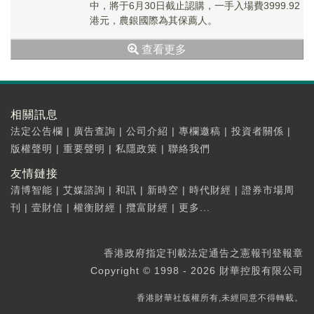
中，將于6月30日截止認購，一手入場費3999.92
港元，農銀國際為其保薦人。
查看更多
相關訊息
法定公告欄
|
廣告查詢
|
公司介紹
|
專欄邀稿
|
投資者關係
|
版權聲明
|
重要聲明
|
私隱政策
|
聯絡我們
友情鏈接
清博智能
|
艾媒諮詢
|
和訊
|
新時空
|
時代財經
|
證券市場周
刊
|
壹財信
|
權衡財經
|
攬富財經
|
更多...
香港政府指定刊載法定通告之憲報刊登報章
Copyright © 1998 - 2026 財華控股有限公司
香港財華社版權所有,未經同意不得轉載。