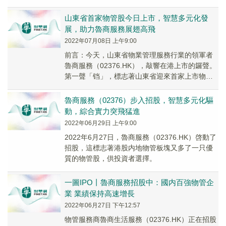
武不再擔任公司總經理，自2024年4...
山東省首家物管股今日上市，智慧多元化發
展，助力魯商服務展翅高飛
2022年07月08日 上午9:00
前言：今天，山東省物業管理服務行業的領軍者
魯商服務（02376.HK），敲響在港上市的鑼聲。
第一聲「铛」，標志著山東省迎來首家上市物管
公司；第二聲「铛」，標志著魯商集團的第三大
核...
魯商服務（02376）步入招股，智慧多元化驅
動，綜合實力突飛猛進
2022年06月29日 上午9:00
2022年6月27日，魯商服務（02376.HK）啓動了
招股，這標志著港股内地物管板塊又多了一只優
質的物管股，供投資者選擇。
一圖IPO丨魯商服務招股中：國内百強物管企
業 業績保持高速增長
2022年06月27日 下午12:57
物管服務商魯商生活服務（02376.HK）正在招股