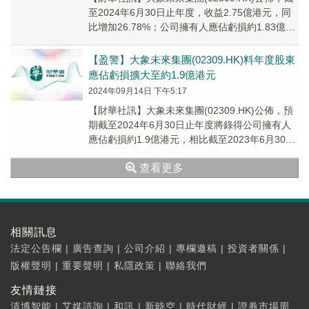
至2024年6月30日止年度，收益2.75億港元，同
比增加26.78%；公司擁有人應佔虧損約1.83億港
元，同比擴大約612....
【盈警】大象未來集團(02309.HK)料年度股東
應佔虧損擴大至約1.9億港元
2024年09月14日 下午5:17
【財華社訊】大象未來集團(02309.HK)公佈，預
期截至2024年6月30日止年度將錄得公司擁有人
應佔虧損約1.9億港元，相比截至2023年6月30日
止年度所錄得公司擁有人應佔虧損約2570萬港
查看更多
元。
相關訊息
法定公告欄
|
廣告查詢
|
公司介紹
|
專欄邀稿
|
投資者關係
|
版權聲明
|
重要聲明
|
私隱政策
|
聯絡我們
友情鏈接
清博智能
|
艾媒諮詢
|
和訊
|
新時空
|
時代財經
|
證券市場周