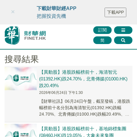
財華智庫網
FINTV
FINMETA
財華證券
媒體矩陣
下載財華財經APP
×
下載APP
智庫沙龍
聯絡我們
把握投資先機
訂閱
简
搜尋結果
【異動股】港股跌幅榜前十，海清智元
(01392.HK)跌24.70%，北青傳媒(01000.HK)
跌20.49%
2026年06月24日 下午1:30
【財華社訊】06月24日午盤，截至發稿，港股跌
幅榜前十名分別為海清智元(01392.HK)跌幅
24.70%、北青傳媒(01000.HK)跌幅20.49%、澳
洲成峰高教(01752...
【異動股】港股跌幅榜前十，基地錦標集團
(08460.HK)跌19.05%，大象未來集團