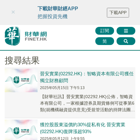
財華智庫網
FINTV
FINMETA
財華證券
媒體矩陣
下載財華財經APP
×
下載APP
智庫沙龍
聯絡我們
把握投資先機
訂閱
简
搜尋結果
晉安實業(02292.HK)：智略資本有限公司獲任
獨立財務顧問
2025年05月15日 下午5:13
【財華社訊】晉安實業(02292.HK)公佈，智略資
本有限公司，一家根據證券及期貨條例可從事第6
類(就機構融資提供意見)受規管活動的持牌法團，
已獲委任為獨立財務顧問，以就該建議及...
獲控股股東溢價約30%提私有化 晉安實業
(02292.HK)復牌漲超93%
2025年05月12日 上午9:55