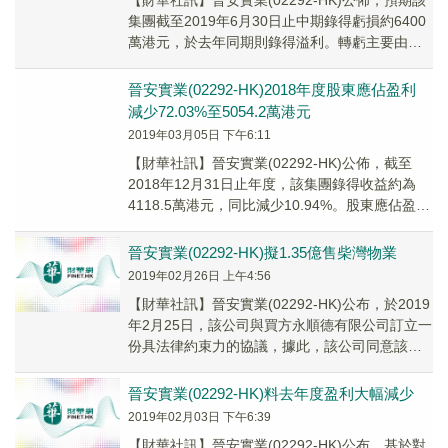
【財華社訊】晉安實業(02292-HK)公佈，預期該
集團截至2019年6月30日止中期錄得虧損約6400
萬港元，於去年同期則錄得溢利。轉虧主要由於
2019年中期投資物業公允價值虧損約7600萬港
元。
晉安實業(02292-HK)2018年度股東應佔盈利
減少72.03%至5054.2萬港元
2019年03月05日 下午6:11
【財華社訊】晉安實業(02292-HK)公佈，截至
2018年12月31日止年度，該集團錄得收益約為
4118.5萬港元，同比減少10.94%。股東應佔盈利
為5054.2萬港元，同比...
晉安實業(02292-HK)擬1.35億售柴灣物業
2019年02月26日 上午4:56
【財華社訊】晉安實業(02292-HK)公布，於2019
年2月25日，該公司與買方永順德有限公司訂立一
份具法律約束力的協議，據此，該公司同意該公
司全資附屬公司Wealth Ra...
晉安實業(02292-HK)料去年度盈利大幅減少
2019年02月03日 下午6:39
【財華社訊】晉安實業(02292-HK)公布，基於對