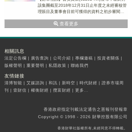
該集團截至2018年12月31日止年度之未經審核管
理賬目及董事會目前可獲得的資料之初步審閱，
該集團預期本年度之利潤將較2017...
查看更多
相關訊息
法定公告欄
|
廣告查詢
|
公司介紹
|
專欄邀稿
|
投資者關係
|
版權聲明
|
重要聲明
|
私隱政策
|
聯絡我們
友情鏈接
清博智能
|
艾媒諮詢
|
和訊
|
新時空
|
時代財經
|
證券市場周
刊
|
壹財信
|
權衡財經
|
攬富財經
|
更多...
香港政府指定刊載法定通告之憲報刊登報章
Copyright © 1998 - 2026 財華控股有限公司
香港財華社版權所有,未經同意不得轉載。