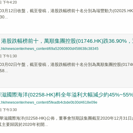
日 下午4:20
3月12日收盤，截至發稿，港股跌幅榜前十名分別為瑞豐動力(02025.HK)跌幅2
0...
股跌幅榜前十，萬順集團控股(01746.HK)跌36.90%，通天酒
net.hk/newscenter/news_content/69a52060800d458638c38345
日 下午1:30
3月02日午盤，截至發稿，港股跌幅榜前十名分別為萬順集團控股(01746.HK)跌
8...
滋國際海洋(02258-HK)料全年溢利大幅減少約45%~55
net.hk/newscenter/news_content/5feadb4cbde0b30d4618e09e
日 下午3:30
滋國際海洋(02258-HK)公佈，董事會預期該集團截至2020年12月3
其主要歸因於2020年初開...