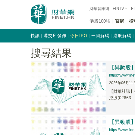
財華智庫網
FINTV
F
港股100強
官網
榜
快訊
港交所發佈
今日IPO
一圖解碼
港股解碼
搜尋結果
【異動股】港
https://www.fi
2026年06月11
【財華社訊】0
控股(02663...
【異動股】港
https://www.fi