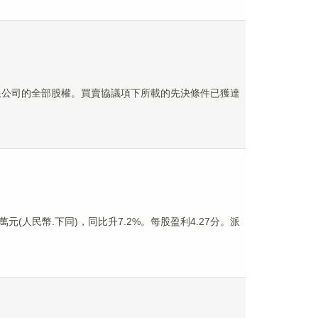
有限公司的全部股權。買賣協議項下所載的先決條件已獲達
9萬元(人民幣.下同)，同比升7.2%。每股盈利4.27分。派