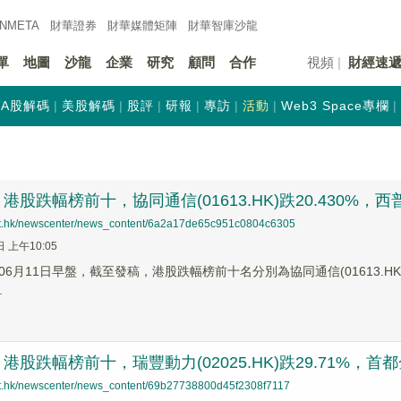
INMETA
財華證券
財華
媒體矩陣
財華
智庫沙龍
單
地圖
沙龍
企業
研究
顧問
合作
視頻
財經速
A股解碼
美股解碼
股評
研報
專訪
活動
Web3 Space專欄
股跌幅榜前十，協同通信(01613.HK)跌20.430%，西普尼(0
net.hk/newscenter/news_content/6a2a17de65c951c0804c6305
日 上午10:05
6月11日早盤，截至發稿，港股跌幅榜前十名分別為協同通信(01613.HK)跌幅2
.
股跌幅榜前十，瑞豐動力(02025.HK)跌29.71%，首都金融控
net.hk/newscenter/news_content/69b27738800d45f2308f7117