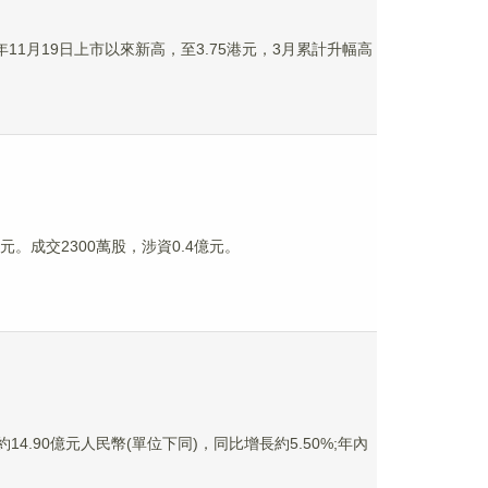
年11月19日上市以來新高，至3.75港元，3月累計升幅高
5港元。成交2300萬股，涉資0.4億元。
14.90億元人民幣(單位下同)，同比增長約5.50%;年內