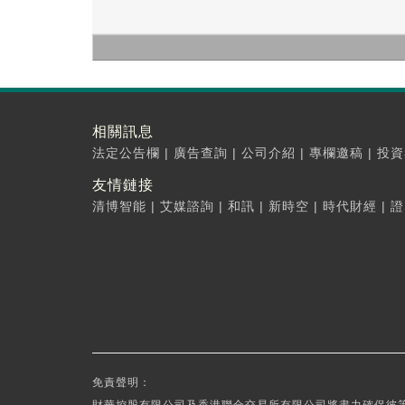
相關訊息
法定公告欄
|
廣告查詢
|
公司介紹
|
專欄邀稿
|
投資
友情鏈接
清博智能
|
艾媒諮詢
|
和訊
|
新時空
|
時代財經
|
證
免責聲明：