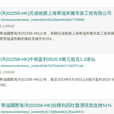
洋(02258-HK)完成收購上海華滋奔騰市政工程有限公司
net.hk/newscenter/news_content/5e040c26bde0b34b47708885
日 上午9:22
華滋國際海洋(02258-HK)公布，有關完成收購上海華滋奔騰市政工程
賣協議所載的條款及條件於201...
(02258-HK)中期盈利3520.9萬元股息1.2港仙
net.hk/newscenter/news_content/5d6702f7bde0b3718d707cab
日 上午6:40
滋國際海洋(02258-HK)公布，截至2019年6月30日止6個月盈利3520.
(...
華滋國際海洋(02258-HK)似獲利回吐盤湧現曾急挫51%
net.hk/newscenter/news_content/5c9c7488bde0b3135ea4557e