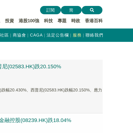
訂閱
简
遞
投資
港股100強
科技
專題
時政
香港百科
社區
商協會
CAGA
法定公告欄
服務
聯絡我們
2583.HK)跌20.150%
0.430%、西普尼(02583.HK)跌幅20.150%、應力
股(08239.HK)跌18.04%