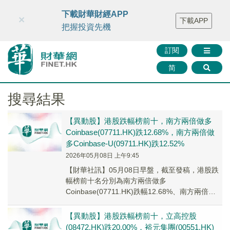
財華智庫網
FINTV
FINMETA
財華證券
媒體矩陣
下載財華財經APP
×
下載APP
智庫沙龍
聯絡我們
把握投資先機
訂閱
简
搜尋結果
【異動股】港股跌幅榜前十，南方兩倍做多
Coinbase(07711.HK)跌12.68%，南方兩倍做
多Coinbase-U(09711.HK)跌12.52%
2026年05月08日 上午9:45
【財華社訊】05月08日早盤，截至發稿，港股跌
幅榜前十名分別為南方兩倍做多
Coinbase(07711.HK)跌幅12.68%、南方兩倍做
多Coinbase-U(09711.HK...
【異動股】港股跌幅榜前十，立高控股
(08472.HK)跌20.00%，裕元集團(00551.HK)