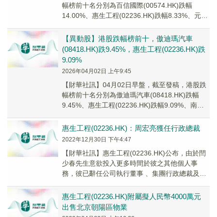
幅榜前十名分別為百信國際(00574.HK)跌幅
14.00%、惠生工程(02236.HK)跌幅8.33%、元亨
燃氣(00332.HK...
【異動股】港股跌幅榜前十，傲迪瑪汽車
(08418.HK)跌9.45%，惠生工程(02236.HK)跌
9.09%
2026年04月02日 上午9:45
【財華社訊】04月02日早盤，截至發稿，港股跌
幅榜前十名分別為傲迪瑪汽車(08418.HK)跌幅
9.45%、惠生工程(02236.HK)跌幅9.09%、南方
兩倍做多MSTR-U(...
惠生工程(02236.HK)：周宏亮獲任行政總裁
2022年12月30日 下午4:47
【財華社訊】惠生工程(02236.HK)公布，由於閆
少春先生意欲投入更多時間於彼之其他個人事
務，彼已辭任公司執行董事 、集團行政總裁及公
司授權代表職務，自2022年12月31日起...
惠生工程(02236.HK)附屬擬人民幣4000萬元
出售北京朝陽區物業