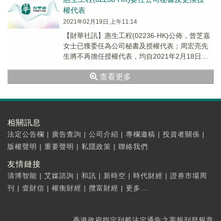
權代表
2021年02月19日 上午11:14
【財華社訊】惠生工程(02236-HK)公佈，曾芝嘉
女士已獲委任為公司秘書及授權代表；周宏亮先
生將不再擔任授權代表，均自2021年2月18日起
生效。
查看更多
相關訊息
法定公告欄
|
廣告查詢
|
公司介紹
|
專欄邀稿
|
投資者關係
|
版權聲明
|
重要聲明
|
私隱政策
|
聯絡我們
友情鏈接
清博智能
|
艾媒諮詢
|
和訊
|
新時空
|
時代財經
|
證券市場周
刊
|
壹財信
|
權衡財經
|
攬富財經
|
更多...
香港政府指定刊載法定通告之憲報刊登報章