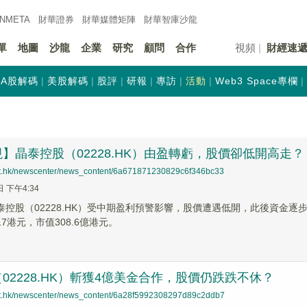
INMETA
財華證券
財華
媒體矩陣
財華
智庫沙龍
單
地圖
沙龍
企業
研究
顧問
合作
視頻
財經速
A股解碼
美股解碼
股評
研報
專訪
活動
Web3 Space專欄
】晶泰控股（02228.HK）由盈轉虧，股價卻低開高走？
net.hk/newscenter/news_content/6a671871230829c6f346bc33
日 下午4:34
晶泰控股（02228.HK）受中期盈利預警影響，股價遭遇低開，此後資金
.17港元，市值308.6億港元。
02228.HK）斬獲4億美金合作，股價仍跌跌不休？
net.hk/newscenter/news_content/6a28f5992308297d89c2ddb7