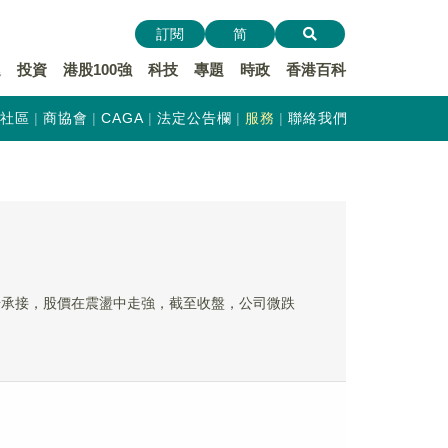
訂閱
简
遞
投資
港股100強
科技
專題
時政
香港百科
社區
商協會
CAGA
法定公告欄
服務
聯絡我們
逐步承接，股價在震盪中走強，截至收盤，公司微跌