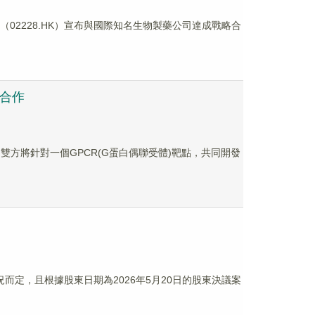
02228.HK）宣布與國際知名生物製藥公司達成戰略合
略合作
。雙方將針對一個GPCR(G蛋白偶聯受體)靶點，共同開發
情況而定，且根據股東日期為2026年5月20日的股東決議案