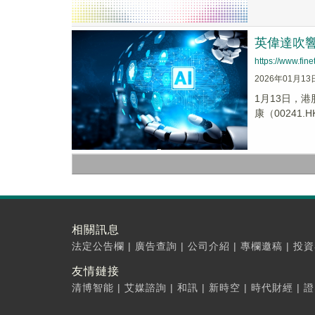
英偉達吹響
https://www.fi
2026年01月13
1月13日，港
康（00241
相關訊息
法定公告欄
|
廣告查詢
|
公司介紹
|
專欄邀稿
|
投資
友情鏈接
清博智能
|
艾媒諮詢
|
和訊
|
新時空
|
時代財經
|
證