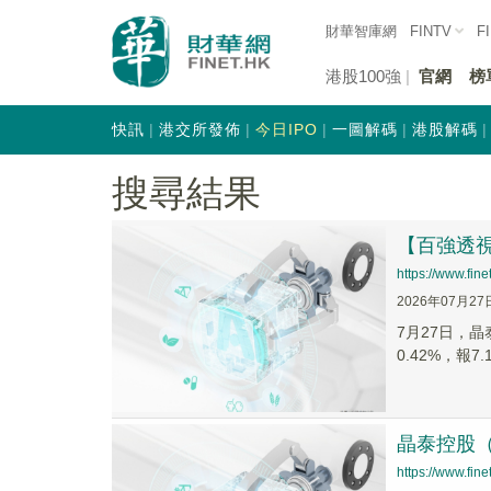
財華智庫網
FINTV
F
港股100強
官網
榜
快訊
港交所發佈
今日IPO
一圖解碼
港股解碼
搜尋結果
【百強透視
https://www.fi
2026年07月27
7月27日，
0.42%，報7
晶泰控股（
https://www.fi