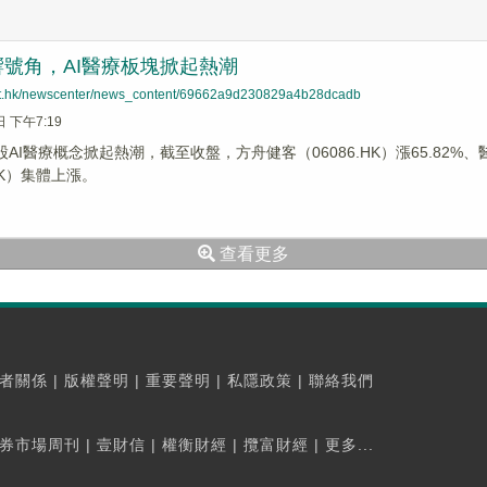
號角，AI醫療板塊掀起熱潮
net.hk/newscenter/news_content/69662a9d230829a4b28dcadb
日 下午7:19
股AI醫療概念掀起熱潮，截至收盤，方舟健客（06086.HK）漲65.82%、醫
.HK）集體上漲。
查看更多
者關係
|
版權聲明
|
重要聲明
|
私隱政策
|
聯絡我們
券市場周刊
|
壹財信
|
權衡財經
|
攬富財經
|
更多...