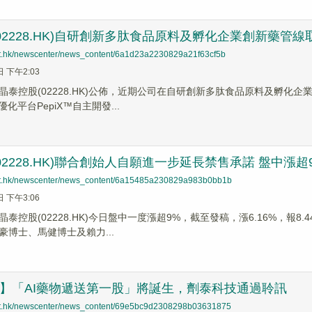
02228.HK)自研創新多肽食品原料及孵化企業創新藥管
net.hk/newscenter/news_content/6a1d23a2230829a21f63cf5b
日 下午2:03
】晶泰控股(02228.HK)公佈，近期公司在自研創新多肽食品原料及孵
化平台PepiX™自主開發...
02228.HK)聯合創始人自願進一步延長禁售承諾 盤中漲超
net.hk/newscenter/news_content/6a15485a230829a983b0bb1b
日 下午3:06
泰控股(02228.HK)今日盤中一度漲超9%，截至發稿，漲6.16%，
豪博士、馬健博士及賴力...
遞】「AI藥物遞送第一股」將誕生，劑泰科技通過聆訊
net.hk/newscenter/news_content/69e5bc9d2308298b03631875