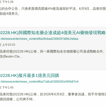
日 下午1:26
元的合作公告，只換來股價高開逾4%後迅速歸於平淡。6月9日，晶泰控股（
額超4億美元。
02228.HK)與國際知名藥企達成超4億美元AI藥物發現戰
net.hk/newscenter/news_content/6a28cbad2308297d89c2ddaa
日 上午10:23
】晶泰控股(02228.HK)公佈，與一家國際知名生物製藥公司達成戰略合作
stin-Cla...
2228.HK)擬斥最多1億美元回購
net.hk/newscenter/news_content/6a27a8cd2308292e565b87e4
日 下午1:45
泰控股(02228.HK)公佈，於2026年6月9日，董事會決議，視乎市場
購回授權，公司將不時...