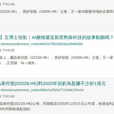
日 下午1:40
2228.HK）、英矽智能（03696.HK）之後，又一家AI製藥領域的企
哨】五博士領銜！AI藥物遞送新星劑泰科技的故事動聽嗎？
net.hk/newscenter/news_content/69c527f8230829a199ef8388
日 下午8:30
道上，繼晶泰控股（02228.HK）、英矽智能（03696.HK）之後，
，正憑藉「AI＋納米...
控股(02228.HK)料2025年​扭虧為盈赚不少於1億元
net.hk/newscenter/news_content/69a7e25b5a7712dd421f1e4a
日 下午3:40
晶泰控股(02228.HK)公佈，預期截至2025年12月31日止年度，稅後
24年同期稅後虧損約...