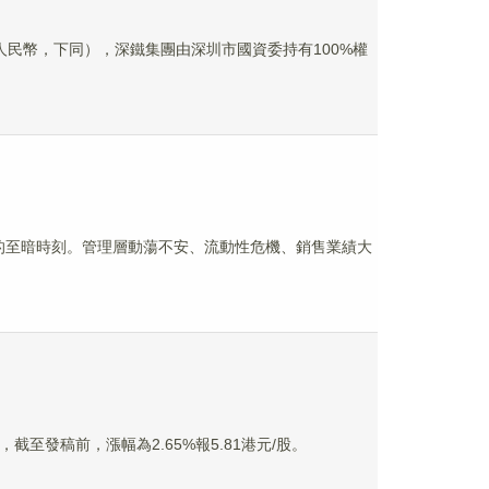
位人民幣，下同），深鐵集團由深圳市國資委持有100%權
所未有的至暗時刻。管理層動蕩不安、流動性危機、銷售業績大
，截至發稿前，漲幅為2.65%報5.81港元/股。