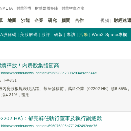
INMETA
財華證券
財華
媒體矩陣
財華
智庫沙龍
單
地圖
沙龍
企業
研究
顧問
合作
視頻
財經速
A股解碼
美股解碼
股評
研報
專訪
活動
Web3 Space專欄
繼續釋放！內房股集體衝高
net.hk/newscenter/news_content/6968983d23082934c4cb544e
日 下午3:31
股內房股板塊表現活躍。截至發稿前，萬科企業（02202.HK）漲6.55%，金
）漲4.31%，龍湖...
02202.HK)：郁亮辭任執行董事及執行副總裁
net.hk/newscenter/news_content/696076895a7712d2492ede76