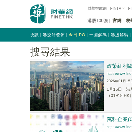
財華智庫網
FINTV
F
港股100強
官網
榜
快訊
港交所發佈
今日IPO
一圖解碼
港股解碼
搜尋結果
政策紅利
https://www.fi
2026年01月15
1月15日，港
（01918.HK
萬科企業(
https://www.fi