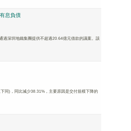
還有息負債
議通過深圳地鐵集團提供不超過20.64億元借款的議案。該
民幣,下同)，同比減少38.31%，主要原因是交付規模下降的