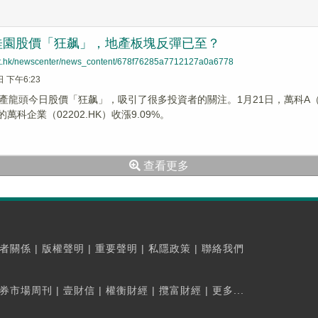
桂園股價「狂飙」，地產板塊反彈已至？
net.hk/newscenter/news_content/678f76285a7712127a0a6778
日 下午6:23
產龍頭今日股價「狂飙」，吸引了很多投資者的關注。1月21日，萬科A（0
的萬科企業（02202.HK）收漲9.09%。
查看更多
者關係
|
版權聲明
|
重要聲明
|
私隱政策
|
聯絡我們
券市場周刊
|
壹財信
|
權衡財經
|
攬富財經
|
更多...