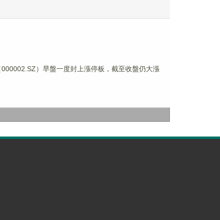
00002.SZ）早盤一度封上漲停板，截至收盤仍大漲