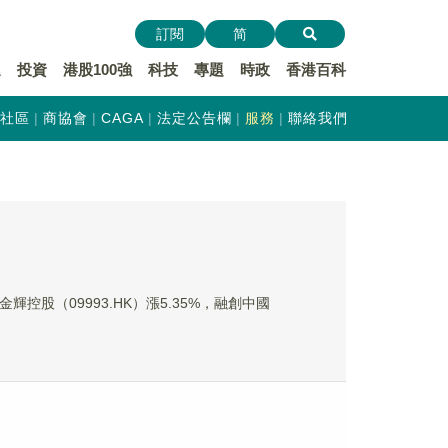
訂閱
简
遞
投資
港股100強
科技
專題
時政
香港百科
社區
商協會
CAGA
法定公告欄
服務
聯絡我們
輝控股（09993.HK）漲5.35%，融創中國