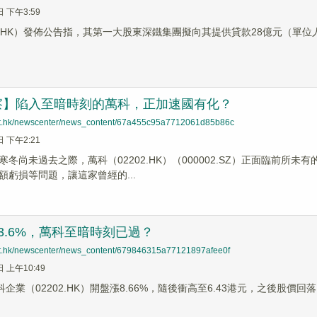
日 下午3:59
02.HK）發佈公告指，其第一大股東深鐵集團擬向其提供貸款28億元（單
察】陷入至暗時刻的萬科，正加速國有化？
net.hk/newscenter/news_content/67a455c95a7712061d85b86c
日 下午2:21
寒冬尚未過去之際，萬科（02202.HK）（000002.SZ）正面臨前
額虧損等問題，讓這家曾經的...
3.6%，萬科至暗時刻已過？
net.hk/newscenter/news_content/679846315a77121897afee0f
日 上午10:49
科企業（02202.HK）開盤漲8.66%，隨後衝高至6.43港元，之後股價回落