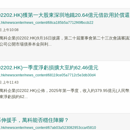
02202.HK)獲第一大股東深圳地鐵20.64億元借款用於償
net.hk/newscenter/news_content/68ca185b5a7712f49fbccb22
日 上午10:08
萬科企業(02202.HK)9月16日披露，第二十屆董事會第二十三次會議審
公司公開市場債券本金與利...
2202.HK)一季度淨虧損擴大至約62.46億元
net.hk/newscenter/news_content/68119ce05a7712c5e3db30d4
日 上午11:43
科企業(02202.HK)公佈，2025年第一季度，收入約379.95億元(人
淨虧損約62...
再伸援手，萬科能否穩住陣腳？
net.hk/newscenter/news_content/67ab03a523082953cca45810