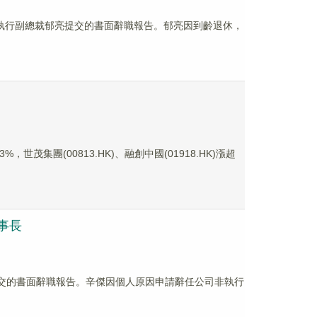
董事及執行副總裁郁亮提交的書面辭職報告。郁亮因到齡退休，
世茂集團(00813.HK)、融創中國(01918.HK)漲超
董事長
辛傑提交的書面辭職報告。辛傑因個人原因申請辭任公司非執行