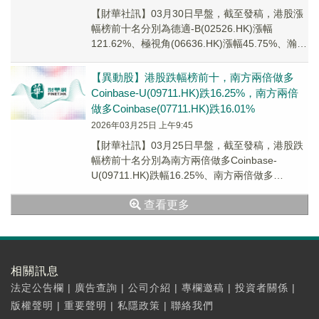
【財華社訊】03月30日早盤，截至發稿，港股漲
幅榜前十名分別為德適-B(02526.HK)漲幅
121.62%、極視角(06636.HK)漲幅45.75%、瀚天
天成(02726.H...
【異動股】港股跌幅榜前十，南方兩倍做多
Coinbase-U(09711.HK)跌16.25%，南方兩倍
做多Coinbase(07711.HK)跌16.01%
2026年03月25日 上午9:45
【財華社訊】03月25日早盤，截至發稿，港股跌
幅榜前十名分別為南方兩倍做多Coinbase-
U(09711.HK)跌幅16.25%、南方兩倍做多
Coinbase(07711.HK...
查看更多
相關訊息
法定公告欄
|
廣告查詢
|
公司介紹
|
專欄邀稿
|
投資者關係
|
版權聲明
|
重要聲明
|
私隱政策
|
聯絡我們