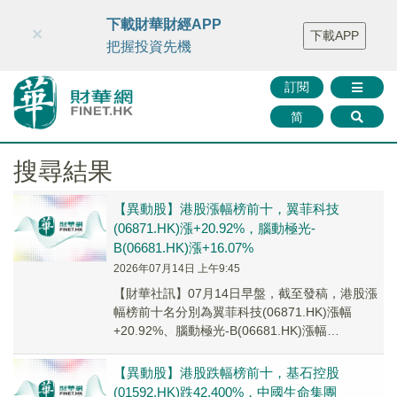
財華智庫網
FINTV
FINMETA
財華證券
媒體矩陣
下載財華財經APP
×
下載APP
智庫沙龍
聯絡我們
把握投資先機
訂閱
简
搜尋結果
【異動股】港股漲幅榜前十，翼菲科技
(06871.HK)漲+20.92%，腦動極光-
B(06681.HK)漲+16.07%
2026年07月14日 上午9:45
【財華社訊】07月14日早盤，截至發稿，港股漲
幅榜前十名分別為翼菲科技(06871.HK)漲幅
+20.92%、腦動極光-B(06681.HK)漲幅
+16.07%、烽翼集團(082...
【異動股】港股跌幅榜前十，基石控股
(01592.HK)跌42.400%，中國生命集團