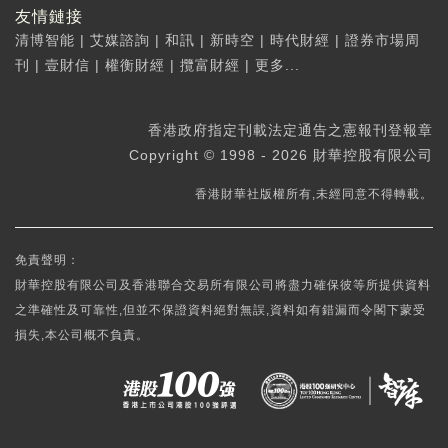
友情鏈接
清博智能
|
艾媒諮詢
|
和訊
|
新時空
|
時代財經
|
證券市場周
刊
|
壹財信
|
權衡財經
|
攬富財經
|
更多...
香港政府指定刊載法定通告之憲報刊登報章
Copyright © 1998 - 2026 財華控股有限公司
香港財華社版權所有,未經同意不得轉載。
免責聲明：
財華控股有限公司及香港聯合交易所有限公司將盡力確保彼等所提供資料
之準確性及可靠性,但並不保證資料絕對無誤,資料如有錯漏而令閣下蒙受
損失,本公司概不負責。