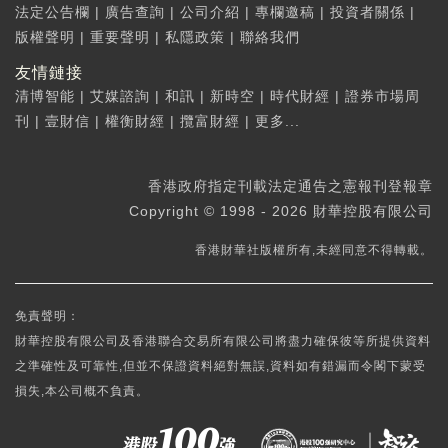
法定公告欄
|
廣告查詢
|
公司介紹
|
專欄邀稿
|
投資者關係
|
版權聲明
|
重要聲明
|
私隱政策
|
聯絡我們
友情鏈接
清博智能
|
艾媒諮詢
|
和訊
|
新時空
|
時代財經
|
證券市場周
刊
|
壹財信
|
權衡財經
|
攬富財經
|
更多...
香港政府指定刊載法定通告之憲報刊登報章
Copyright © 1998 - 2026 財華控股有限公司
香港財華社版權所有,未經同意不得轉載。
免責聲明：
財華控股有限公司及香港聯合交易所有限公司將盡力確保彼等所提供資料
之準確性及可靠性,但並不保證資料絕對無誤,資料如有錯漏而令閣下蒙受
損失,本公司概不負責。