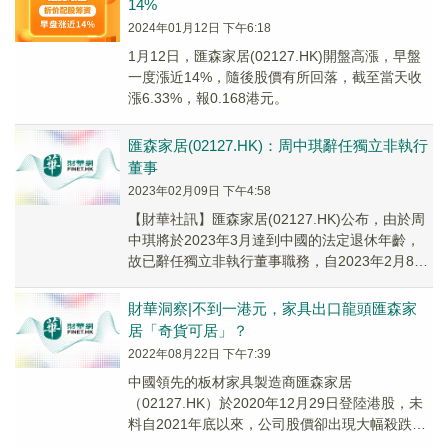
14%
2024年01月12日 下午6:18
1月12日，匯森家居(02127.HK)開盤高漲，早盤
一度漲近14%，隨後股價有所回落，截至當天收
漲6.33%，報0.168港元。
匯森家居(02127.HK)：周中琪辭任獨立非執行
董事
2023年02月09日 下午4:58
【財華社訊】匯森家居(02127.HK)公布，由於周
中琪將於2023年3月達到中國的法定退休年齡，
故已辭任獨立非執行董事職務，自2023年2月8日
起生效。
財華洞察|不到一港元，家具出口龍頭匯森家
居「奇貨可居」？
2022年08月22日 下午7:39
中國領先的板材家具製造商匯森家居
（02127.HK）於2020年12月29日登陸港股，未
料自2021年底以來，公司股價卻出現大幅殺跌，
上市才一年多，股價就已經從1.77港元/股的...