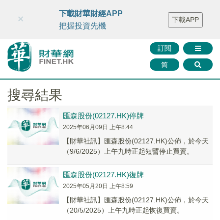
財華智庫網
FINTV
FINMETA
財華證券
媒體矩陣
下載財華財經APP
×
下載APP
智庫沙龍
聯絡我們
把握投資先機
訂閱
简
搜尋結果
匯森股份(02127.HK)停牌
2025年06月09日 上午8:44
【財華社訊】匯森股份(02127.HK)公佈，於今天
（9/6/2025）上午九時正起短暫停止買賣。
匯森股份(02127.HK)復牌
2025年05月20日 上午8:59
【財華社訊】匯森股份(02127.HK)公佈，於今天
（20/5/2025）上午九時正起恢復買賣。