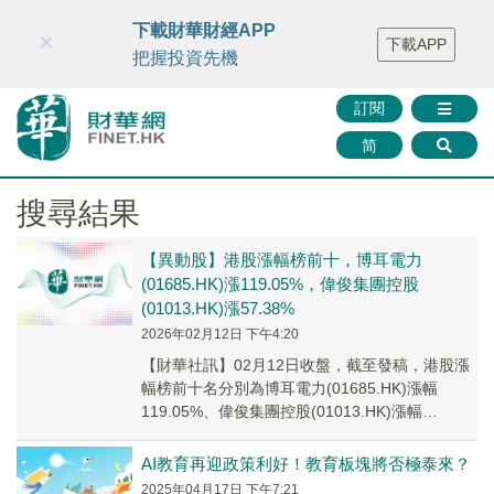
財華智庫網
FINTV
FINMETA
財華證券
媒體矩陣
下載財華財經APP
×
下載APP
智庫沙龍
聯絡我們
把握投資先機
訂閱
简
搜尋結果
【異動股】港股漲幅榜前十，博耳電力
(01685.HK)漲119.05%，偉俊集團控股
(01013.HK)漲57.38%
2026年02月12日 下午4:20
【財華社訊】02月12日收盤，截至發稿，港股漲
幅榜前十名分別為博耳電力(01685.HK)漲幅
119.05%、偉俊集團控股(01013.HK)漲幅
57.38%、新福港(01447...
AI教育再迎政策利好！教育板塊將否極泰來？
2025年04月17日 下午7:21