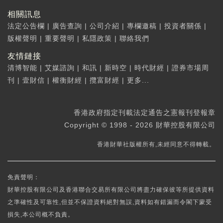
相關訊息
法定公告欄
|
廣告查詢
|
公司介紹
|
專欄邀稿
|
投資者關係
|
版權聲明
|
重要聲明
|
私隱政策
|
聯絡我們
友情鏈接
清博智能
|
艾媒諮詢
|
和訊
|
新時空
|
時代財經
|
證券市場周
刊
|
壹財信
|
權衡財經
|
攬富財經
|
更多...
香港政府指定刊載法定通告之憲報刊登報章
Copyright © 1998 - 2026 財華控股有限公司
香港財華社版權所有,未經同意不得轉載。
免責聲明：
財華控股有限公司及香港聯合交易所有限公司將盡力確保彼等所提供資料
之準確性及可靠性,但並不保證資料絕對無誤,資料如有錯漏而令閣下蒙受
損失,本公司概不負責。