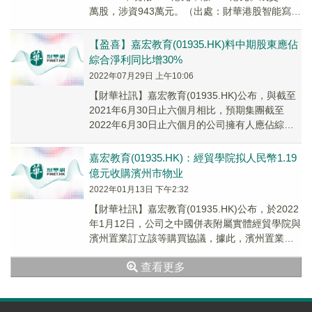
萬股，涉資943萬元。（出處：財華港股智能寫
手）
【盈喜】嘉宏教育(01935.HK)料中期股東應佔
綜合淨利同比增30%
2022年07月29日 上午10:06
【財華社訊】嘉宏教育(01935.HK)公布，與截至
2021年6月30日止六個月相比，預期集團截至
2022年6月30日止六個月的公司擁有人應佔綜合
淨利潤將錄得約30%的增幅。
嘉宏教育(01935.HK)：經貿學院拟人民幣1.19
億元收購濱州市物业
2022年01月13日 下午2:32
【財華社訊】嘉宏教育(01935.HK)公布，於2022
年1月12日，公司之中國併表附屬實體經貿學院與
濱州置業訂立該等購買協議，據此，濱州置業同
意出售而經貿學院同意收購目標物業，...
查看更多