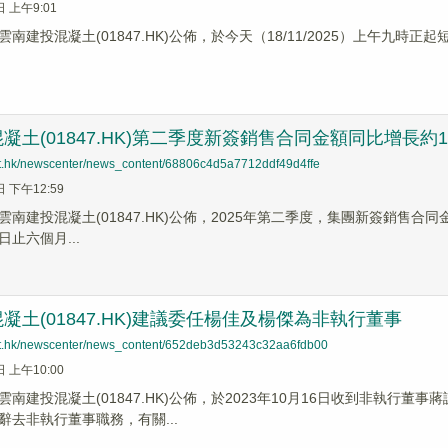
日 上午9:01
南建投混凝土(01847.HK)公佈，於今天（18/11/2025）上午九時正
凝土(01847.HK)第二季度新簽銷售合同金額同比增長約17
net.hk/newscenter/news_content/68806c4d5a7712ddf49d4ffe
日 下午12:59
南建投混凝土(01847.HK)公佈，2025年第二季度，集團新簽銷售合同金
0日止六個月...
凝土(01847.HK)建議委任楊佳及楊傑為非執行董事
net.hk/newscenter/news_content/652deb3d53243c32aa6fdb00
日 上午10:00
雲南建投混凝土(01847.HK)公佈，於2023年10月16日收到非執行
辭去非執行董事職務，有關...