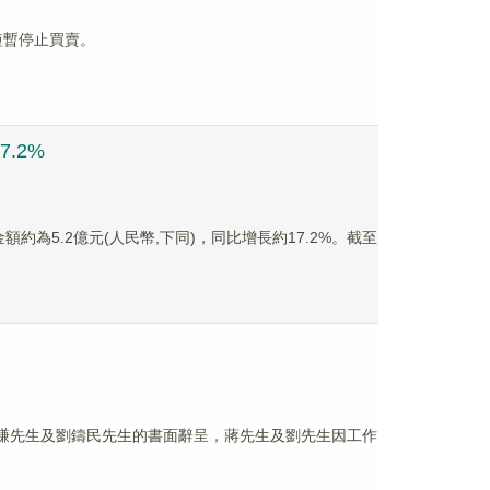
起短暫停止買賣。
.2%
額約為5.2億元(人民幣,下同)，同比增長約17.2%。截至
董事蔣謙先生及劉鑄民先生的書面辭呈，蔣先生及劉先生因工作