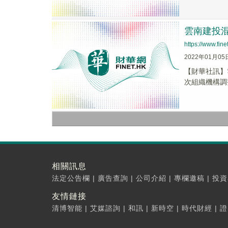
雲南建投混
https://www.fi
2022年01月05
【財華社訊】
次組織機構調
相關訊息
法定公告欄
|
廣告查詢
|
公司介紹
|
專欄邀稿
|
投資
友情鏈接
清博智能
|
艾媒諮詢
|
和訊
|
新時空
|
時代財經
|
證