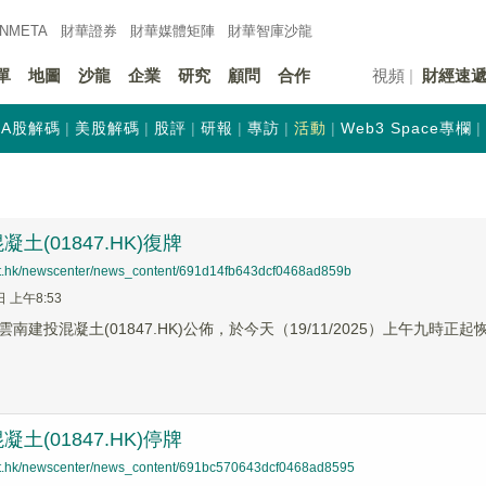
INMETA
財華證券
財華
媒體矩陣
財華
智庫沙龍
單
地圖
沙龍
企業
研究
顧問
合作
視頻
財經速
A股解碼
美股解碼
股評
研報
專訪
活動
Web3 Space專欄
土(01847.HK)復牌
net.hk/newscenter/news_content/691d14fb643dcf0468ad859b
日 上午8:53
南建投混凝土(01847.HK)公佈，於今天（19/11/2025）上午九時正
土(01847.HK)停牌
net.hk/newscenter/news_content/691bc570643dcf0468ad8595