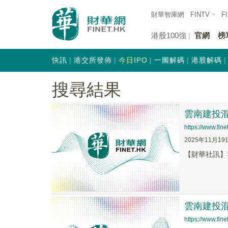
財華智庫網
FINTV
F
港股100強
官網
榜
快訊
港交所發佈
今日IPO
一圖解碼
港股解碼
搜尋結果
雲南建投混凝
https://www.fi
2025年11月19
【財華社訊】雲
雲南建投混凝
https://www.fi