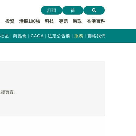
訂閱
简
遞
投資
港股100強
科技
專題
時政
香港百科
社區
商協會
CAGA
法定公告欄
服務
聯絡我們
起恢復買賣。