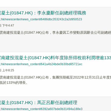
凝土(01847.HK)：李永慶辭任副總經理職務
net.hk/newscenter/news_content/6486dbc353243c2a2d950523
日 下午4:47
雲南建投混凝土(01847.HK)公布，李永慶因工作變動原因辭去公司副總
南建投混凝土(01847.HK)料年度除所得稅前利潤增逾13
net.hk/newscenter/news_content/641a4b24bde0b30bd85721ec
日 上午8:25
南建投混凝土(01847.HK)公布，集團預期截至2022年12月31日止年
低於133%的增長。
凝土(01847.HK)：馬正呂辭任副總經理
net.hk/newscenter/news_content/6392a607bde0b31494a188e3