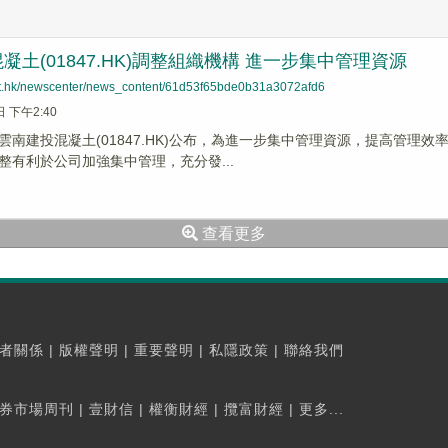
凝土(01847.HK)調整組織機構 進一步集中管理資源
net.hk/newscenter/news_content/61d53f65bde0b31a3072afd6
日 下午2:40
雲南建投混凝土(01847.HK)公布，為進一步集中管理資源，提高管理
整有利於公司加強集中管理，充分發...
查看更多
者關係
|
版權聲明
|
重要聲明
|
私隱政策
|
聯絡我們
券市場周刊
|
壹財信
|
權衡財經
|
攬富財經
|
更多...