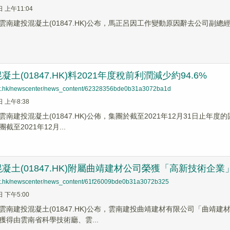
日 上午11:04
雲南建投混凝土(01847.HK)公布，馬正呂因工作變動原因辭去公司副總
土(01847.HK)料2021年度稅前利潤減少約94.6%
net.hk/newscenter/news_content/62328356bde0b31a3072ba1d
日 上午8:38
南建投混凝土(01847.HK)公佈，集團於截至2021年12月31日止年
至2021年12月...
凝土(01847.HK)附屬曲靖建材公司榮獲「高新技術企業
net.hk/newscenter/news_content/61f26009bde0b31a3072b325
日 下午5:00
雲南建投混凝土(01847.HK)公布，雲南建投曲靖建材有限公司「曲靖建
獲得由雲南省科學技術廳、雲...