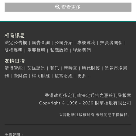
Meilun(BVI)Limited在境外...
查看更多
相關訊息
法定公告欄
|
廣告查詢
|
公司介紹
|
專欄邀稿
|
投資者關係
|
版權聲明
|
重要聲明
|
私隱政策
|
聯絡我們
友情鏈接
清博智能
|
艾媒諮詢
|
和訊
|
新時空
|
時代財經
|
證券市場周
刊
|
壹財信
|
權衡財經
|
攬富財經
|
更多...
香港政府指定刊載法定通告之憲報刊登報章
Copyright © 1998 - 2026 財華控股有限公司
香港財華社版權所有,未經同意不得轉載。
免責聲明：