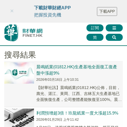
財華智庫網
FINTV
FINMETA
財華證券
媒體矩陣
下載財華財經APP
×
下載APP
智庫沙龍
聯絡我們
把握投資先機
訂閱
简
搜尋結果
晨鳴紙業(01812.HK)生產基地全面復工復產
盤中漲超9%
2026年03月16日 上午10:31
​【財華社訊】晨鳴紙業(01812.HK)公佈，目前，
壽光、湛江、黃岡、江西、吉林五大生產基地已
全面恢復生產，公司整體產能恢復至100%。晨鳴
紙業早間盤中一度漲超9%，截至發稿，...
利潤預增超3倍！玖龍紙業一度大漲超15.9%
2026年01月29日 上午11:42