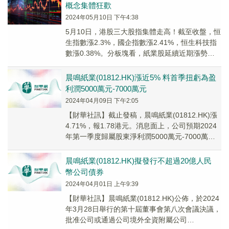
概念集體狂歡
2024年05月10日 下午4:38
5月10日，港股三大股指集體走高！截至收盤，恒
生指數漲2.3%，國企指數漲2.41%，恒生科技指
數漲0.38%。分板塊看，紙業股延續近期漲勢。
成分股中，玖龍紙業（02689.HK...
晨鳴紙業(01812.HK)漲近5% 料首季扭虧為盈
利潤5000萬元-7000萬元
2024年04月09日 下午2:05
【財華社訊】截止發稿，晨鳴紙業(01812.HK)漲
4.71%，報1.78港元。消息面上，公司預期2024
年第一季度歸屬股東淨利潤5000萬元-7000萬元
(人民幣,下同)，上年...
晨鳴紙業(01812.HK)擬發行不超過20億人民
幣公司債券
2024年04月01日 上午9:39
【財華社訊】晨鳴紙業(01812.HK)公佈，於2024
年3月28日舉行的第十屆董事會第八次會議決議，
批准公司或通過公司境外全資附屬公司