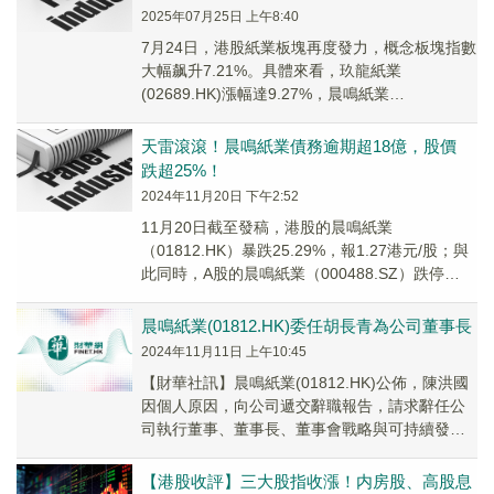
2025年07月25日 上午8:40
7月24日，港股紙業板塊再度發力，概念板塊指數
大幅飙升7.21%。具體來看，玖龍紙業
(02689.HK)漲幅達9.27%，晨鳴紙業
（01812.HK）也上漲8.45%，理文造紙（...
天雷滾滾！晨鳴紙業債務逾期超18億，股價
跌超25%！
2024年11月20日 下午2:52
11月20日截至發稿，港股的晨鳴紙業
（01812.HK）暴跌25.29%，報1.27港元/股；與
此同時，A股的晨鳴紙業（000488.SZ）跌停
9.89%，報3.37元/股。
晨鳴紙業(01812.HK)委任胡長青為公司董事長
2024年11月11日 上午10:45
【財華社訊】晨鳴紙業(01812.HK)公佈，陳洪國
因個人原因，向公司遞交辭職報告，請求辭任公
司執行董事、董事長、董事會戰略與可持續發展
委員會主席及董事會提名委員會成員職務，公
司...
【港股收評】三大股指收漲！内房股、高股息