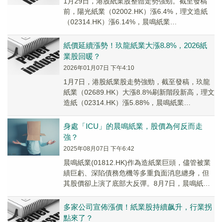
1月29日，港股紙業股整體走勢強勁。截至發稿
前，陽光紙業（02002.HK）漲6.4%，理文造紙
（02314.HK）漲6.14%，晨鳴紙業
（01812.HK）亦跟漲。
紙價延續漲勢！玖龍紙業大漲8.8%，2026紙
業股回暖？
2026年01月07日 下午4:10
1月7日，港股紙業股走勢強勁，截至發稿，玖龍
紙業（02689.HK）大漲8.8%刷新階段新高，理文
造紙（02314.HK）漲5.88%，晨鳴紙業
（01812.HK）亦跟漲。
身處「ICU」的晨鳴紙業，股價為何反而走
強？
2025年08月07日 下午6:42
晨鳴紙業(01812.HK)作為造紙業巨頭，儘管被業
績巨虧、深陷債務危機等多重負面消息纏身，但
其股價卻上演了底部大反彈。8月7日，晨鳴紙業
H股股價猛漲11.65%，收報1.15港...
多家公司宣佈漲價！紙業股持續飙升，行業拐
點來了？